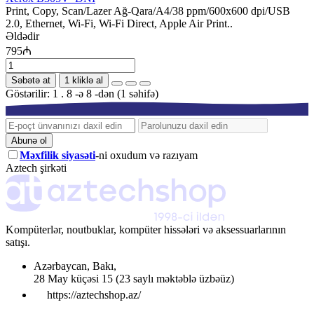
Print, Copy, Scan/Lazer Ağ-Qara/A4/38 ppm/600x600 dpi/USB
2.0, Ethernet, Wi-Fi, Wi-Fi Direct, Apple Air Print..
Əldədir
795₼
Səbətə at
1 kliklə al
Göstərilir: 1 . 8 -ə 8 -dən (1 səhifə)
Abunə ol
Məxfilik siyasəti
-ni oxudum və razıyam
Aztech şirkəti
Kompüterlər, noutbuklar, kompüter hissələri və aksessuarlarının
satışı.
Azərbaycan
,
Bakı
,
28 May küçəsi 15
(23 saylı məktəblə üzbəüz)
https://aztechshop.az/