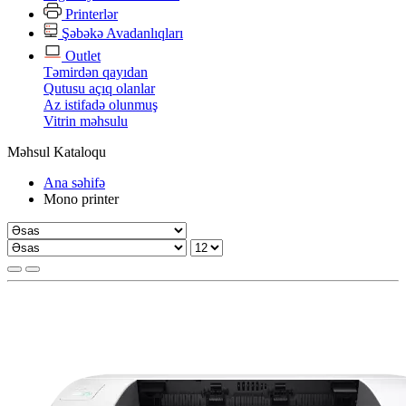
Printerlər
Şəbəkə Avadanlıqları
Outlet
Təmirdən qayıdan
Qutusu açıq olanlar
Az istifadə olunmuş
Vitrin məhsulu
Məhsul Kataloqu
Ana səhifə
Mono printer