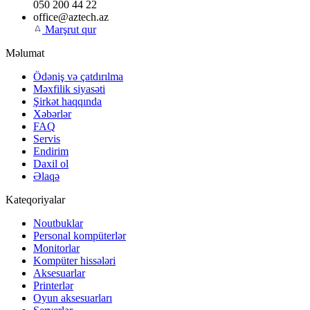
050 200 44 22
office@aztech.az
Marşrut qur
Məlumat
Ödəniş və çatdırılma
Məxfilik siyasəti
Şirkət haqqında
Xəbərlər
FAQ
Servis
Endirim
Daxil ol
Əlaqə
Kateqoriyalar
Noutbuklar
Personal kompüterlər
Monitorlar
Kompüter hissələri
Aksesuarlar
Printerlər
Oyun aksesuarları