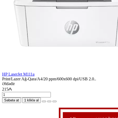
HP LaserJet M111a
Print/Lazer Ağ-Qara/A4/20 ppm/600x600 dpi/USB 2.0..
Əldədir
215₼
Səbətə at
1 kliklə al