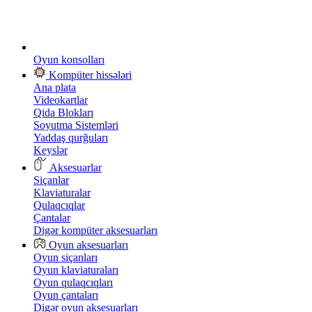
Oyun konsolları
Kompüter hissələri
Ana plata
Videokartlar
Qida Blokları
Soyutma Sistemləri
Yaddaş qurğuları
Keyslər
Aksesuarlar
Siçanlar
Klaviaturalar
Qulaqcıqlar
Çantalar
Digər kompüter aksesuarları
Oyun aksesuarları
Oyun siçanları
Oyun klaviaturaları
Oyun qulaqcıqları
Oyun çantaları
Digər oyun aksesuarları