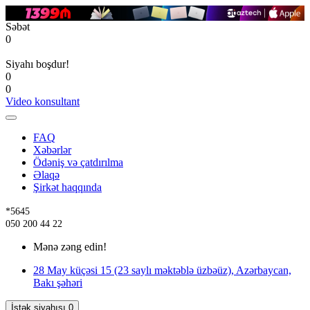
Səbət
0
Siyahı boşdur!
0
0
Video konsultant
FAQ
Xəbərlər
Ödəniş və çatdırılma
Əlaqə
Şirkət haqqında
*5645
050 200 44 22
Mənə zəng edin!
28 May küçəsi 15 (23 saylı məktəblə üzbəüz), Azərbaycan,
Bakı şəhəri
İstək siyahısı
0