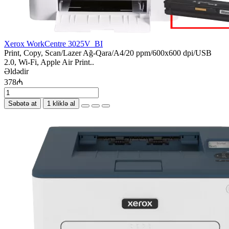
Xerox WorkCentre 3025V_BI
Print, Copy, Scan/Lazer Ağ-Qara/A4/20 ppm/600x600 dpi/USB
2.0, Wi-Fi, Apple Air Print..
Əldədir
378₼
Səbətə at
1 kliklə al