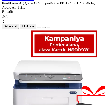
Print/Lazer Ağ-Qara/A4/20 ppm/600x600 dpi/USB 2.0, Wi-Fi,
Apple Air Print..
Əldədir
235₼
Səbətə at
1 kliklə al