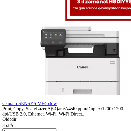
Canon i-SENSYS MF463dw
Print, Copy, Scan/Lazer Ağ-Qara/A4/40 ppm/Duplex/1200x1200
dpi/USB 2.0, Ethernet, Wi-Fi, Wi-Fi Direct..
Əldədir
853₼