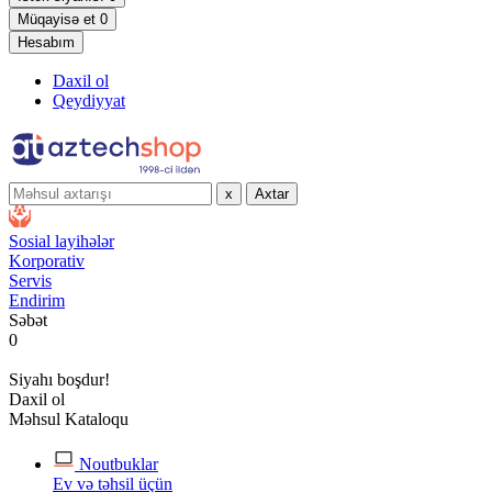
Müqayisə et
0
Hesabım
Daxil ol
Qeydiyyat
x
Axtar
Sosial layihələr
Korporativ
Servis
Endirim
Səbət
0
Siyahı boşdur!
Daxil ol
Məhsul Kataloqu
Noutbuklar
Ev və təhsil üçün