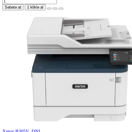
Səbətə at
1 kliklə al
Xerox B305V_DNI