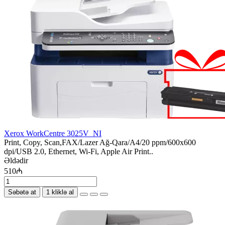
Xerox WorkCentre 3025V_NI
Print, Copy, Scan,FAX/Lazer Ağ-Qara/A4/20 ppm/600x600
dpi/USB 2.0, Ethernet, Wi-Fi, Apple Air Print..
Əldədir
510₼
Səbətə at
1 kliklə al