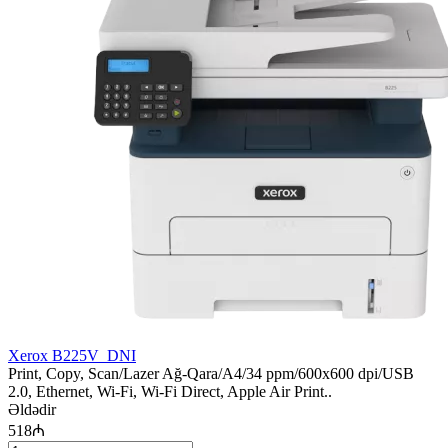
Xerox B225V_DNI
Print, Copy, Scan/Lazer Ağ-Qara/A4/34 ppm/600x600 dpi/USB
2.0, Ethernet, Wi-Fi, Wi-Fi Direct, Apple Air Print..
Əldədir
518₼