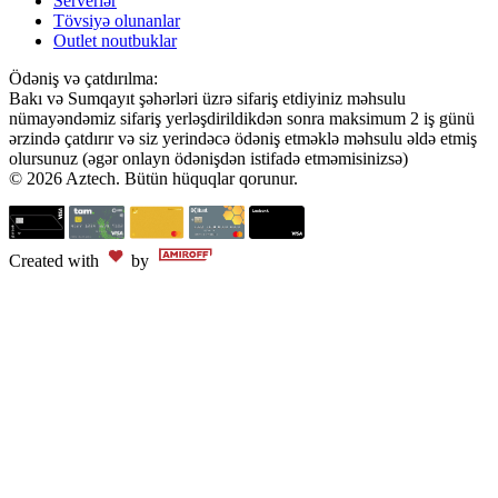
Serverlər
Tövsiyə olunanlar
Outlet noutbuklar
Ödəniş və çatdırılma:
Bakı və Sumqayıt şəhərləri üzrə sifariş etdiyiniz məhsulu
nümayəndəmiz sifariş yerləşdirildikdən sonra maksimum 2 iş günü
ərzində çatdırır və siz yerindəcə ödəniş etməklə məhsulu əldə etmiş
olursunuz (əgər onlayn ödənişdən istifadə etməmisinizsə)
© 2026 Aztech. Bütün hüquqlar qorunur.
Created with
by