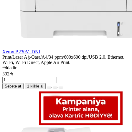
Xerox B230V_DNI
Print/Lazer Ağ-Qara/A4/34 ppm/600x600 dpi/USB 2.0, Ethernet,
Wi-Fi, Wi-Fi Direct, Apple Air Print..
Əldədir
392₼
Səbətə at
1 kliklə al