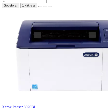
Səbətə at
1 kliklə al
Xerox Phaser 3020BI