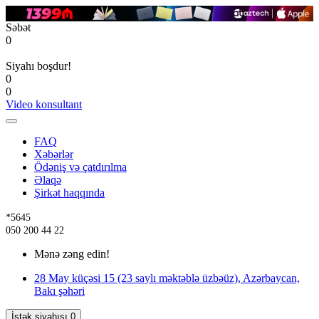
Səbət
0
Siyahı boşdur!
0
0
Video konsultant
FAQ
Xəbərlər
Ödəniş və çatdırılma
Əlaqə
Şirkət haqqında
*5645
050 200 44 22
Mənə zəng edin!
28 May küçəsi 15 (23 saylı məktəblə üzbəüz), Azərbaycan,
Bakı şəhəri
İstək siyahısı
0