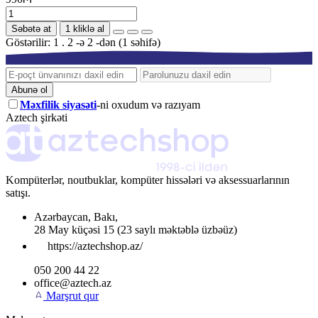
Səbətə at
1 kliklə al
Göstərilir: 1 . 2 -ə 2 -dən (1 səhifə)
Abunə ol
Məxfilik siyasəti
-ni oxudum və razıyam
Aztech şirkəti
Kompüterlər, noutbuklar, kompüter hissələri və aksessuarlarının
satışı.
Azərbaycan
,
Bakı
,
28 May küçəsi 15
(23 saylı məktəblə üzbəüz)
https://aztechshop.az/
050 200 44 22
office@aztech.az
Marşrut qur