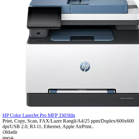
HP Color LaserJet Pro MFP 3303fdn
Print, Copy, Scan, FAX/Lazer Rəngli/A4/25 ppm/Duplex/600x600
dpi/USB 2.0, RJ-11, Ethernet, Apple AirPrint..
Əldədir
990₼