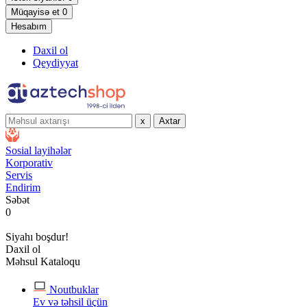
Müqayisə et
0
Hesabım
Daxil ol
Qeydiyyat
x
Axtar
Sosial layihələr
Korporativ
Servis
Endirim
Səbət
0
Siyahı boşdur!
Daxil ol
Məhsul Kataloqu
Noutbuklar
Ev və təhsil üçün