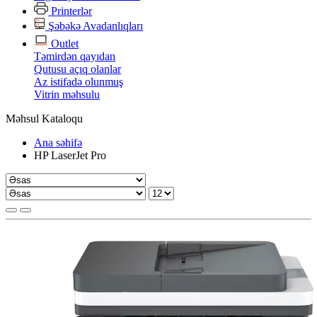
Printerlər
Şəbəkə Avadanlıqları
Outlet
Təmirdən qayıdan
Qutusu açıq olanlar
Az istifadə olunmuş
Vitrin məhsulu
Məhsul Kataloqu
Ana səhifə
HP LaserJet Pro