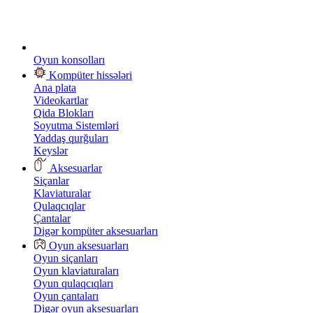
Oyun konsolları
Kompüter hissələri
Ana plata
Videokartlar
Qida Blokları
Soyutma Sistemləri
Yaddaş qurğuları
Keyslər
Aksesuarlar
Siçanlar
Klaviaturalar
Qulaqcıqlar
Çantalar
Digər kompüter aksesuarları
Oyun aksesuarları
Oyun siçanları
Oyun klaviaturaları
Oyun qulaqcıqları
Oyun çantaları
Digər oyun aksesuarları