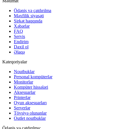
Məlumat
Ödəniş və çatdırılma
Məxfilik siyasəti
Şirkət haqqında
Xəbərlər
FAQ
Servis
Endirim
Daxil ol
Əlaqə
Kateqoriyalar
Noutbuklar
Personal kompüterlər
Monitorlar
Kompüter hissələri
Aksesuarlar
Printerlər
Oyun aksesuarları
Serverlər
Tövsiyə olunanlar
Outlet noutbuklar
Ödəniş və çatdırılma: