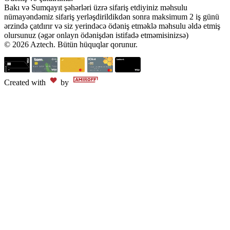
Bakı və Sumqayıt şəhərləri üzrə sifariş etdiyiniz məhsulu
nümayəndəmiz sifariş yerləşdirildikdən sonra maksimum 2 iş günü
ərzində çatdırır və siz yerindəcə ödəniş etməklə məhsulu əldə etmiş
olursunuz (əgər onlayn ödənişdən istifadə etməmisinizsə)
© 2026 Aztech. Bütün hüquqlar qorunur.
Created with
by