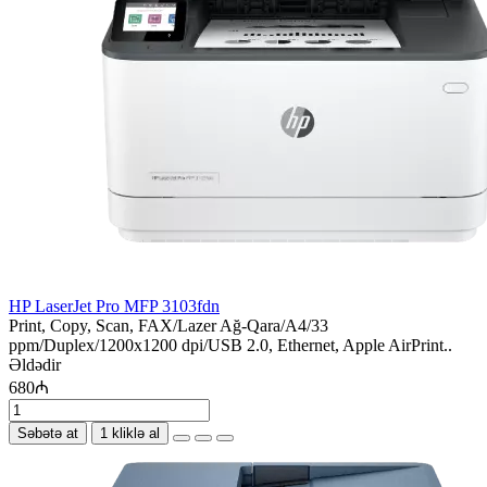
HP LaserJet Pro MFP 3103fdn
Print, Copy, Scan, FAX/Lazer Ağ-Qara/A4/33
ppm/Duplex/1200x1200 dpi/USB 2.0, Ethernet, Apple AirPrint..
Əldədir
680₼
Səbətə at
1 kliklə al