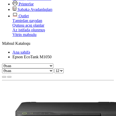
Printerlər
Şəbəkə Avadanlıqları
Outlet
Təmirdən qayıdan
Qutusu açıq olanlar
Az istifadə olunmuş
Vitrin məhsulu
Məhsul Kataloqu
Ana səhifə
Epson EcoTank M1050