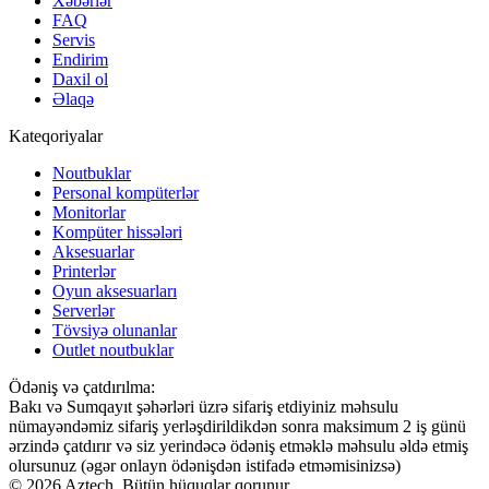
Xəbərlər
FAQ
Servis
Endirim
Daxil ol
Əlaqə
Kateqoriyalar
Noutbuklar
Personal kompüterlər
Monitorlar
Kompüter hissələri
Aksesuarlar
Printerlər
Oyun aksesuarları
Serverlər
Tövsiyə olunanlar
Outlet noutbuklar
Ödəniş və çatdırılma:
Bakı və Sumqayıt şəhərləri üzrə sifariş etdiyiniz məhsulu
nümayəndəmiz sifariş yerləşdirildikdən sonra maksimum 2 iş günü
ərzində çatdırır və siz yerindəcə ödəniş etməklə məhsulu əldə etmiş
olursunuz (əgər onlayn ödənişdən istifadə etməmisinizsə)
© 2026 Aztech. Bütün hüquqlar qorunur.