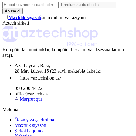
Abunə ol
Məxfilik siyasəti
-ni oxudum və razıyam
Aztech şirkəti
Kompüterlər, noutbuklar, kompüter hissələri və aksessuarlarının
satışı.
Azərbaycan
,
Bakı
,
28 May küçəsi 15
(23 saylı məktəblə üzbəüz)
https://aztechshop.az/
050 200 44 22
office@aztech.az
Marşrut qur
Məlumat
Ödəniş və çatdırılma
Məxfilik siyasəti
Şirkət haqqında