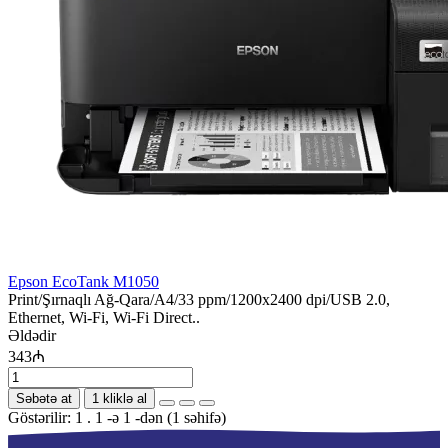
Epson EcoTank M1050
Print/Şırnaqlı Ağ-Qara/A4/33 ppm/1200x2400 dpi/USB 2.0,
Ethernet, Wi-Fi, Wi-Fi Direct..
Əldədir
343₼
Səbətə at
1 kliklə al
Göstərilir: 1 . 1 -ə 1 -dən (1 səhifə)