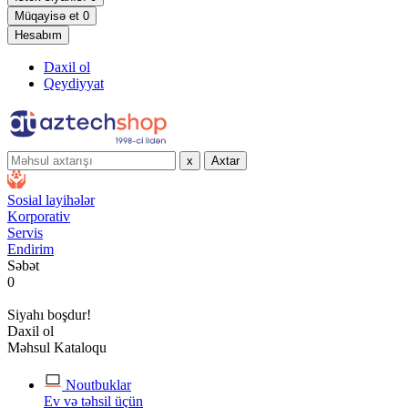
Müqayisə et
0
Hesabım
Daxil ol
Qeydiyyat
x
Axtar
Sosial layihələr
Korporativ
Servis
Endirim
Səbət
0
Siyahı boşdur!
Daxil ol
Məhsul Kataloqu
Noutbuklar
Ev və təhsil üçün