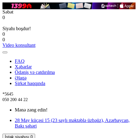
Səbət
0
Siyahı boşdur!
0
0
Video konsultant
FAQ
Xəbərlər
Ödəniş və çatdırılma
Əlaqə
Şirkət haqqında
*5645
050 200 44 22
Mənə zəng edin!
28 May küçəsi 15 (23 saylı məktəblə üzbəüz), Azərbaycan,
Bakı şəhəri
İstək siyahısı
0