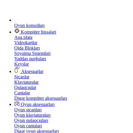
Oyun konsolları
Kompüter hissələri
Ana plata
Videokartlar
Qida Blokları
Soyutma Sistemləri
Yaddaş qurğuları
Keyslər
Aksesuarlar
Siçanlar
Klaviaturalar
Qulaqcıqlar
Çantalar
Digər kompüter aksesuarları
Oyun aksesuarları
Oyun siçanları
Oyun klaviaturaları
Oyun qulaqcıqları
Oyun çantaları
Digər oyun aksesuarları