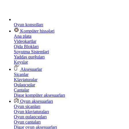
Oyun konsolları
Kompüter hissələri
Ana plata
Videokartlar
Qida Blokları
Soyutma Sistemləri
Yaddaş qurğuları
Keyslər
Aksesuarlar
Siçanlar
Klaviaturalar
Qulaqcıqlar
Çantalar
Digər kompüter aksesuarları
Oyun aksesuarları
Oyun siçanları
Oyun klaviaturaları
Oyun qulaqcıqları
Oyun çantaları
Digər oyun aksesuarları