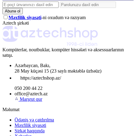
Abunə ol
Məxfilik siyasəti
-ni oxudum və razıyam
Aztech şirkəti
Kompüterlər, noutbuklar, kompüter hissələri və aksessuarlarının
satışı.
Azərbaycan
,
Bakı
,
28 May küçəsi 15
(23 saylı məktəblə üzbəüz)
https://aztechshop.az/
050 200 44 22
office@aztech.az
Marşrut qur
Məlumat
Ödəniş və çatdırılma
Məxfilik siyasəti
Şirkət haqqında