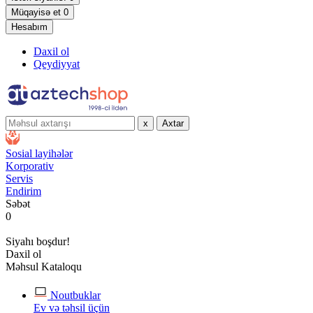
Müqayisə et
0
Hesabım
Daxil ol
Qeydiyyat
x
Axtar
Sosial layihələr
Korporativ
Servis
Endirim
Səbət
0
Siyahı boşdur!
Daxil ol
Məhsul Kataloqu
Noutbuklar
Ev və təhsil üçün