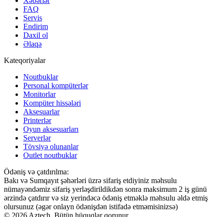
Xəbərlər
FAQ
Servis
Endirim
Daxil ol
Əlaqə
Kateqoriyalar
Noutbuklar
Personal kompüterlər
Monitorlar
Kompüter hissələri
Aksesuarlar
Printerlər
Oyun aksesuarları
Serverlər
Tövsiyə olunanlar
Outlet noutbuklar
Ödəniş və çatdırılma:
Bakı və Sumqayıt şəhərləri üzrə sifariş etdiyiniz məhsulu
nümayəndəmiz sifariş yerləşdirildikdən sonra maksimum 2 iş günü
ərzində çatdırır və siz yerindəcə ödəniş etməklə məhsulu əldə etmiş
olursunuz (əgər onlayn ödənişdən istifadə etməmisinizsə)
© 2026 Aztech. Bütün hüquqlar qorunur.