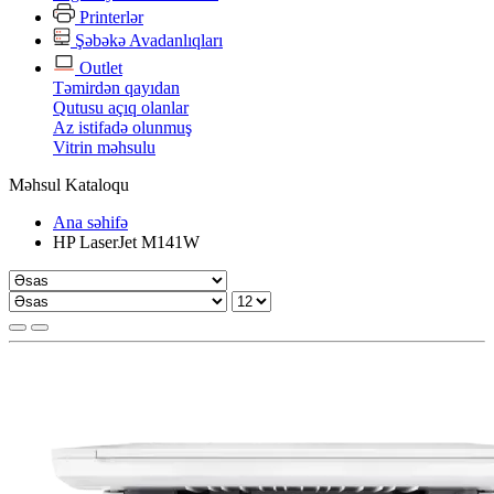
Printerlər
Şəbəkə Avadanlıqları
Outlet
Təmirdən qayıdan
Qutusu açıq olanlar
Az istifadə olunmuş
Vitrin məhsulu
Məhsul Kataloqu
Ana səhifə
HP LaserJet M141W