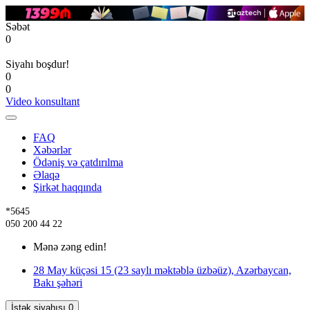
Səbət
0
Siyahı boşdur!
0
0
Video konsultant
FAQ
Xəbərlər
Ödəniş və çatdırılma
Əlaqə
Şirkət haqqında
*5645
050 200 44 22
Mənə zəng edin!
28 May küçəsi 15 (23 saylı məktəblə üzbəüz), Azərbaycan,
Bakı şəhəri
İstək siyahısı
0