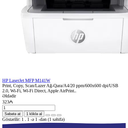
HP LaserJet MFP M141W
Print, Copy, Scan/Lazer Ağ-Qara/A4/20 ppm/600x600 dpi/USB
2.0, Wi-Fi, Wi-Fi Direct, Apple AirPrint..
Əldədir
323₼
Səbətə at
1 kliklə al
Göstərilir: 1 . 1 -ə 1 -dən (1 səhifə)