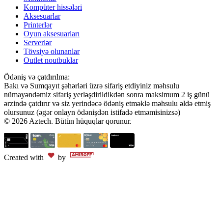
Kompüter hissələri
Aksesuarlar
Printerlər
Oyun aksesuarları
Serverlər
Tövsiyə olunanlar
Outlet noutbuklar
Ödəniş və çatdırılma:
Bakı və Sumqayıt şəhərləri üzrə sifariş etdiyiniz məhsulu
nümayəndəmiz sifariş yerləşdirildikdən sonra maksimum 2 iş günü
ərzində çatdırır və siz yerindəcə ödəniş etməklə məhsulu əldə etmiş
olursunuz (əgər onlayn ödənişdən istifadə etməmisinizsə)
© 2026 Aztech. Bütün hüquqlar qorunur.
Created with
by