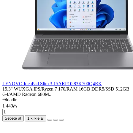
LENOVO IdeaPad Slim 3 15ARP10 83K700Q4RK
15.3" WUXGA IPS/Ryzen 7 170/RAM 16GB DDR5/SSD 512GB
G4/AMD Radeon 680M..
Əldədir
1 449₼
Səbətə at
1 kliklə al