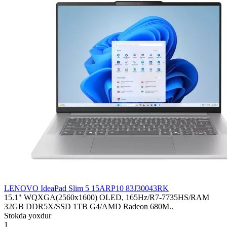
LENOVO IdeaPad Slim 5 15ARP10 83J30043RK
15.1" WQXGA(2560x1600) OLED, 165Hz/R7-7735HS/RAM
32GB DDR5X/SSD 1TB G4/AMD Radeon 680M..
Stokda yoxdur
1