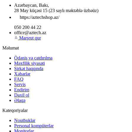
Azərbaycan
,
Bakı
,
28 May küçəsi 15
(23 saylı məktəblə üzbəüz)
https://aztechshop.az/
050 200 44 22
office@aztech.az
Marşrut qur
Məlumat
Ödəniş və çatdırılma
Məxfilik siyasəti
Şirkət haqqında
Xəbərlər
FAQ
Servis
Endirim
Daxil ol
Əlaqə
Kateqoriyalar
Noutbuklar
Personal kompüterlər
Monitorlar