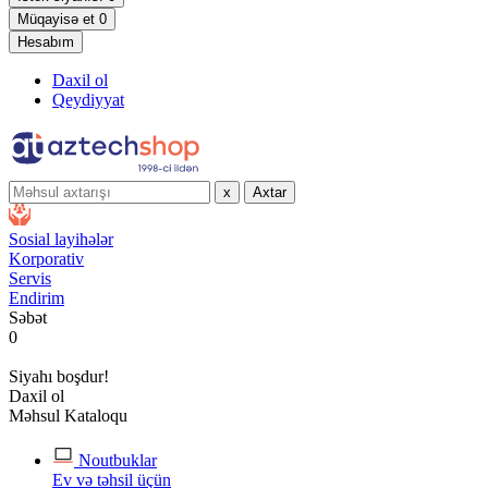
Müqayisə et
0
Hesabım
Daxil ol
Qeydiyyat
x
Axtar
Sosial layihələr
Korporativ
Servis
Endirim
Səbət
0
Siyahı boşdur!
Daxil ol
Məhsul Kataloqu
Noutbuklar
Ev və təhsil üçün