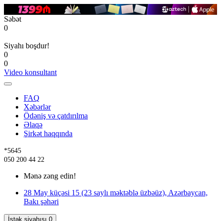
Səbət
0
Siyahı boşdur!
0
0
Video konsultant
FAQ
Xəbərlər
Ödəniş və çatdırılma
Əlaqə
Şirkət haqqında
*5645
050 200 44 22
Mənə zəng edin!
28 May küçəsi 15 (23 saylı məktəblə üzbəüz), Azərbaycan,
Bakı şəhəri
İstək siyahısı
0