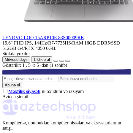
LENOVO LOQ 15ARP10E 83S00009RK
15.6" FHD IPS, 144Hz/R7-7735HS/RAM 16GB DDR5/SSD
512GB G4/RTX 4050 6GB..
Stokda yoxdur
Mövcud deyil
1 kliklə al
Göstərilir: 1 . 5 -ə 5 -dən (1 səhifə)
Abunə ol
Məxfilik siyasəti
-ni oxudum və razıyam
Aztech şirkəti
Kompüterlər, noutbuklar, kompüter hissələri və aksessuarlarının
satışı.