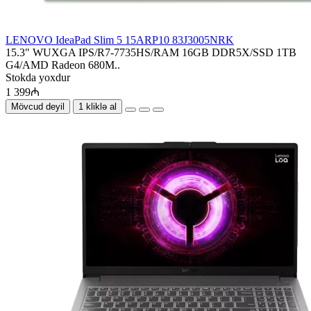
LENOVO IdeaPad Slim 5 15ARP10 83J3005NRK
15.3" WUXGA IPS/R7-7735HS/RAM 16GB DDR5X/SSD 1TB
G4/AMD Radeon 680M..
Stokda yoxdur
1 399₼
Mövcud deyil
1 kliklə al