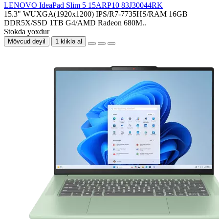
LENOVO IdeaPad Slim 5 15ARP10 83J30044RK
15.3" WUXGA(1920x1200) IPS/R7-7735HS/RAM 16GB
DDR5X/SSD 1TB G4/AMD Radeon 680M..
Stokda yoxdur
Mövcud deyil
1 kliklə al