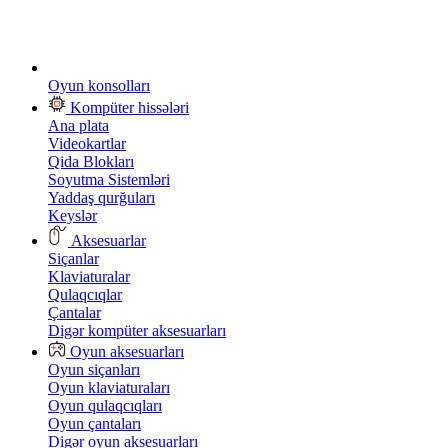
Oyun konsolları
Kompüter hissələri
Ana plata
Videokartlar
Qida Blokları
Soyutma Sistemləri
Yaddaş qurğuları
Keyslər
Aksesuarlar
Siçanlar
Klaviaturalar
Qulaqcıqlar
Çantalar
Digər kompüter aksesuarları
Oyun aksesuarları
Oyun siçanları
Oyun klaviaturaları
Oyun qulaqcıqları
Oyun çantaları
Digər oyun aksesuarları