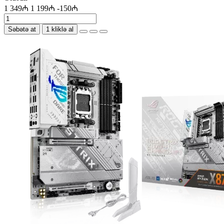
1 349₼
1 199₼
-150₼
Səbətə at
1 kliklə al