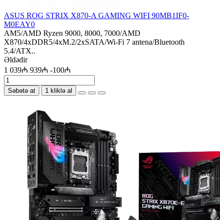
ASUS ROG STRIX X870-A GAMING WIFI 90MB1IF0-
M0EAY0
AM5/AMD Ryzen 9000, 8000, 7000/AMD
X870/4xDDR5/4xM.2/2xSATA/Wi-Fi 7 antena/Bluetooth
5.4/ATX..
Əldədir
1 039₼
939₼
-100₼
Səbətə at
1 kliklə al