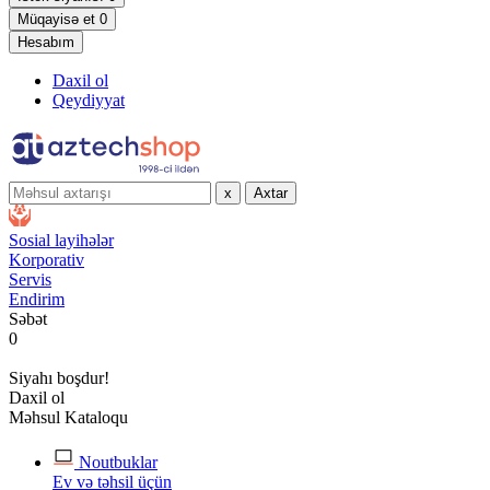
Müqayisə et
0
Hesabım
Daxil ol
Qeydiyyat
x
Axtar
Sosial layihələr
Korporativ
Servis
Endirim
Səbət
0
Siyahı boşdur!
Daxil ol
Məhsul Kataloqu
Noutbuklar
Ev və təhsil üçün