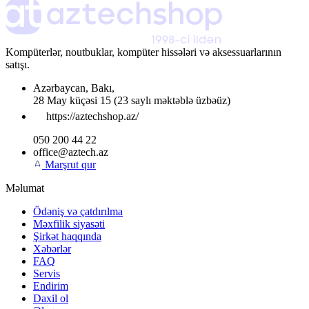
Kompüterlər, noutbuklar, kompüter hissələri və aksessuarlarının
satışı.
Azərbaycan
,
Bakı
,
28 May küçəsi 15
(23 saylı məktəblə üzbəüz)
https://aztechshop.az/
050 200 44 22
office@aztech.az
Marşrut qur
Məlumat
Ödəniş və çatdırılma
Məxfilik siyasəti
Şirkət haqqında
Xəbərlər
FAQ
Servis
Endirim
Daxil ol