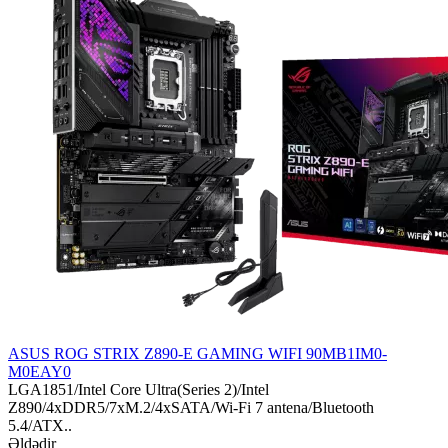
ASUS ROG STRIX Z890-E GAMING WIFI 90MB1IM0-
M0EAY0
LGA1851/Intel Core Ultra(Series 2)/Intel
Z890/4xDDR5/7xM.2/4xSATA/Wi-Fi 7 antena/Bluetooth
5.4/ATX..
Əldədir