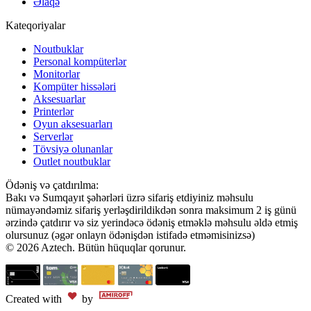
Əlaqə
Kateqoriyalar
Noutbuklar
Personal kompüterlər
Monitorlar
Kompüter hissələri
Aksesuarlar
Printerlər
Oyun aksesuarları
Serverlər
Tövsiyə olunanlar
Outlet noutbuklar
Ödəniş və çatdırılma:
Bakı və Sumqayıt şəhərləri üzrə sifariş etdiyiniz məhsulu
nümayəndəmiz sifariş yerləşdirildikdən sonra maksimum 2 iş günü
ərzində çatdırır və siz yerindəcə ödəniş etməklə məhsulu əldə etmiş
olursunuz (əgər onlayn ödənişdən istifadə etməmisinizsə)
© 2026 Aztech. Bütün hüquqlar qorunur.
Created with
by