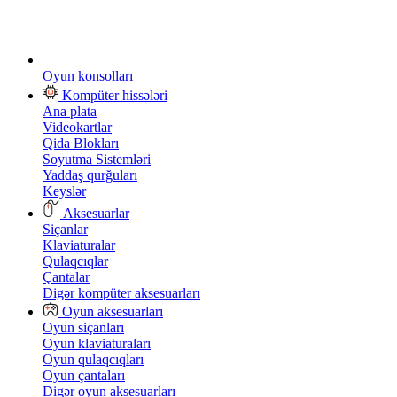
Oyun konsolları
Kompüter hissələri
Ana plata
Videokartlar
Qida Blokları
Soyutma Sistemləri
Yaddaş qurğuları
Keyslər
Aksesuarlar
Siçanlar
Klaviaturalar
Qulaqcıqlar
Çantalar
Digər kompüter aksesuarları
Oyun aksesuarları
Oyun siçanları
Oyun klaviaturaları
Oyun qulaqcıqları
Oyun çantaları
Digər oyun aksesuarları