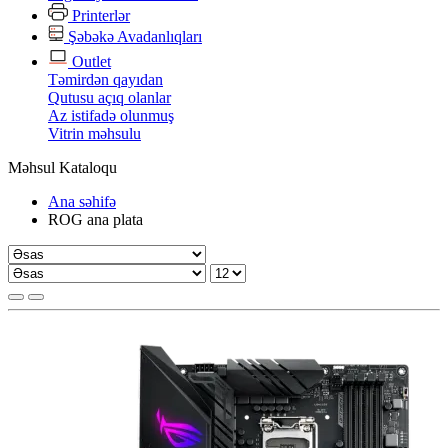
Printerlər
Şəbəkə Avadanlıqları
Outlet
Təmirdən qayıdan
Qutusu açıq olanlar
Az istifadə olunmuş
Vitrin məhsulu
Məhsul Kataloqu
Ana səhifə
ROG ana plata