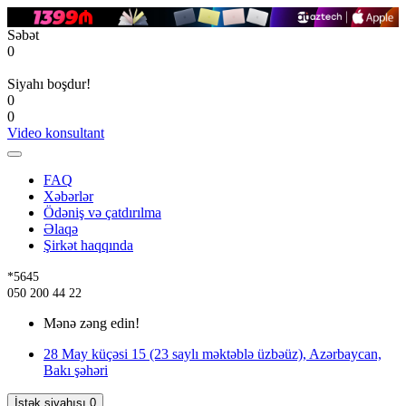
Səbət
0
Siyahı boşdur!
0
0
Video konsultant
FAQ
Xəbərlər
Ödəniş və çatdırılma
Əlaqə
Şirkət haqqında
*5645
050 200 44 22
Mənə zəng edin!
28 May küçəsi 15 (23 saylı məktəblə üzbəüz), Azərbaycan,
Bakı şəhəri
İstək siyahısı
0