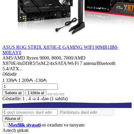
ASUS ROG STRIX X870E-E GAMING WIFI 90MB1IB0-
M0EAY0
AM5/AMD Ryzen 9000, 8000, 7000/AMD
X870E/4xDDR5/5xM.2/4xSATA/Wi-Fi 7 antena/Bluetooth
5.4/ATX..
Əldədir
1 339₼
1 209₼
-130₼
Səbətə at
1 kliklə al
Göstərilir: 1 . 4 -ə 4 -dən (1 səhifə)
Abunə ol
Məxfilik siyasəti
-ni oxudum və razıyam
Aztech şirkəti