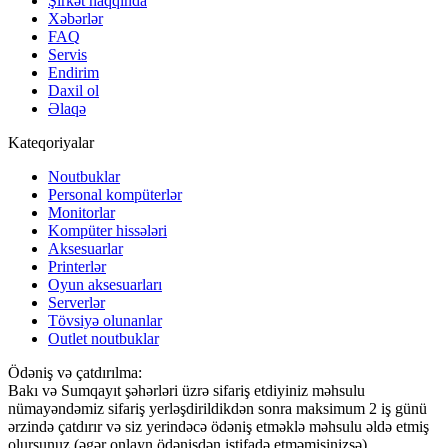
Şirkət haqqında
Xəbərlər
FAQ
Servis
Endirim
Daxil ol
Əlaqə
Kateqoriyalar
Noutbuklar
Personal kompüterlər
Monitorlar
Kompüter hissələri
Aksesuarlar
Printerlər
Oyun aksesuarları
Serverlər
Tövsiyə olunanlar
Outlet noutbuklar
Ödəniş və çatdırılma:
Bakı və Sumqayıt şəhərləri üzrə sifariş etdiyiniz məhsulu
nümayəndəmiz sifariş yerləşdirildikdən sonra maksimum 2 iş günü
ərzində çatdırır və siz yerindəcə ödəniş etməklə məhsulu əldə etmiş
olursunuz (əgər onlayn ödənişdən istifadə etməmisinizsə)