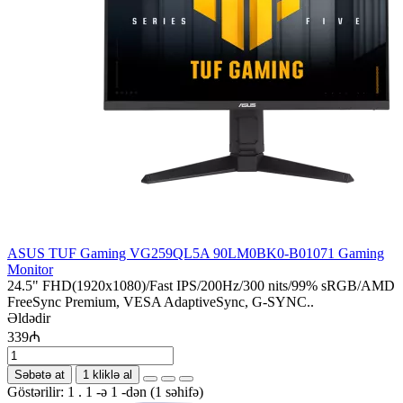
ASUS TUF Gaming VG259QL5A 90LM0BK0-B01071 Gaming
Monitor
24.5" FHD(1920x1080)/Fast IPS/200Hz/300 nits/99% sRGB/AMD
FreeSync Premium, VESA AdaptiveSync, G-SYNC..
Əldədir
339₼
Səbətə at
1 kliklə al
Göstərilir: 1 . 1 -ə 1 -dən (1 səhifə)