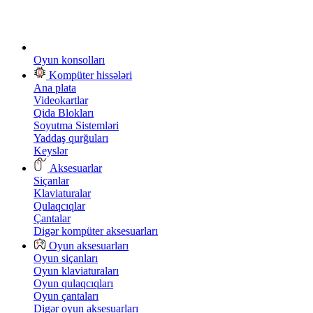
Oyun konsolları
Kompüter hissələri
Ana plata
Videokartlar
Qida Blokları
Soyutma Sistemləri
Yaddaş qurğuları
Keyslər
Aksesuarlar
Siçanlar
Klaviaturalar
Qulaqcıqlar
Çantalar
Digər kompüter aksesuarları
Oyun aksesuarları
Oyun siçanları
Oyun klaviaturaları
Oyun qulaqcıqları
Oyun çantaları
Digər oyun aksesuarları