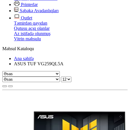
Printerlər
Şəbəkə Avadanlıqları
Outlet
Təmirdən qayıdan
Qutusu açıq olanlar
Az istifadə olunmuş
Vitrin məhsulu
Məhsul Kataloqu
Ana səhifə
ASUS TUF VG259QL5A