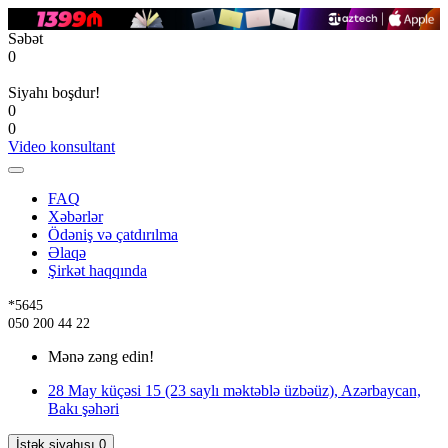
Səbət
0
Siyahı boşdur!
0
0
Video konsultant
FAQ
Xəbərlər
Ödəniş və çatdırılma
Əlaqə
Şirkət haqqında
*5645
050 200 44 22
Mənə zəng edin!
28 May küçəsi 15 (23 saylı məktəblə üzbəüz), Azərbaycan,
Bakı şəhəri
İstək siyahısı
0