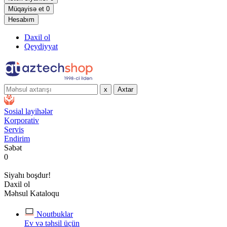
Müqayisə et
0
Hesabım
Daxil ol
Qeydiyyat
x
Axtar
Sosial layihələr
Korporativ
Servis
Endirim
Səbət
0
Siyahı boşdur!
Daxil ol
Məhsul Kataloqu
Noutbuklar
Ev və təhsil üçün