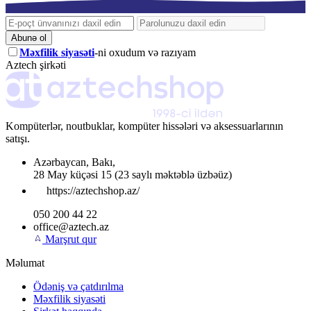
Abunə ol
Məxfilik siyasəti
-ni oxudum və razıyam
Aztech şirkəti
Kompüterlər, noutbuklar, kompüter hissələri və aksessuarlarının
satışı.
Azərbaycan
,
Bakı
,
28 May küçəsi 15
(23 saylı məktəblə üzbəüz)
https://aztechshop.az/
050 200 44 22
office@aztech.az
Marşrut qur
Məlumat
Ödəniş və çatdırılma
Məxfilik siyasəti