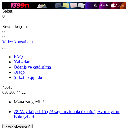
Səbət
0
Siyahı boşdur!
0
0
Video konsultant
FAQ
Xəbərlər
Ödəniş və çatdırılma
Əlaqə
Şirkət haqqında
*5645
050 200 44 22
Mənə zəng edin!
28 May küçəsi 15 (23 saylı məktəblə üzbəüz), Azərbaycan,
Bakı şəhəri
İstək siyahısı
0