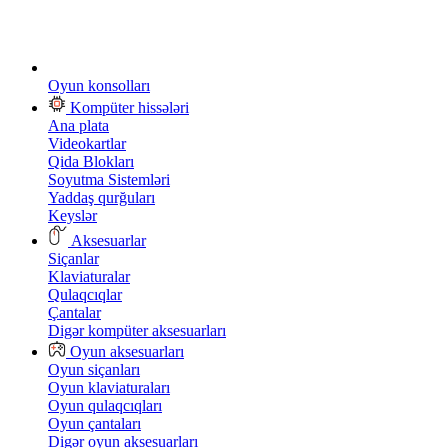
Oyun konsolları
Kompüter hissələri
Ana plata
Videokartlar
Qida Blokları
Soyutma Sistemləri
Yaddaş qurğuları
Keyslər
Aksesuarlar
Siçanlar
Klaviaturalar
Qulaqcıqlar
Çantalar
Digər kompüter aksesuarları
Oyun aksesuarları
Oyun siçanları
Oyun klaviaturaları
Oyun qulaqcıqları
Oyun çantaları
Digər oyun aksesuarları