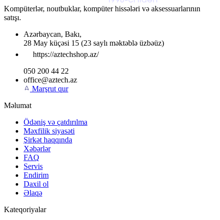
Kompüterlər, noutbuklar, kompüter hissələri və aksessuarlarının
satışı.
Azərbaycan
,
Bakı
,
28 May küçəsi 15
(23 saylı məktəblə üzbəüz)
https://aztechshop.az/
050 200 44 22
office@aztech.az
Marşrut qur
Məlumat
Ödəniş və çatdırılma
Məxfilik siyasəti
Şirkət haqqında
Xəbərlər
FAQ
Servis
Endirim
Daxil ol
Əlaqə
Kateqoriyalar