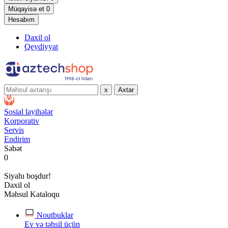
Müqayisə et
0
Hesabım
Daxil ol
Qeydiyyat
x
Axtar
Sosial layihələr
Korporativ
Servis
Endirim
Səbət
0
Siyahı boşdur!
Daxil ol
Məhsul Kataloqu
Noutbuklar
Ev və təhsil üçün