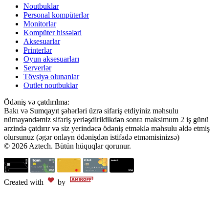
Noutbuklar
Personal kompüterlər
Monitorlar
Kompüter hissələri
Aksesuarlar
Printerlər
Oyun aksesuarları
Serverlər
Tövsiyə olunanlar
Outlet noutbuklar
Ödəniş və çatdırılma:
Bakı və Sumqayıt şəhərləri üzrə sifariş etdiyiniz məhsulu
nümayəndəmiz sifariş yerləşdirildikdən sonra maksimum 2 iş günü
ərzində çatdırır və siz yerindəcə ödəniş etməklə məhsulu əldə etmiş
olursunuz (əgər onlayn ödənişdən istifadə etməmisinizsə)
© 2026 Aztech. Bütün hüquqlar qorunur.
Created with
by