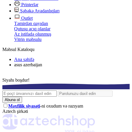
Printerlər
Şəbəkə Avadanlıqları
Outlet
Təmirdən qayıdan
Qutusu açıq olanlar
Az istifadə olunmuş
Vitrin məhsulu
Məhsul Kataloqu
Ana səhifə
asus azerbaijan
Siyahı boşdur!
Abunə ol
Məxfilik siyasəti
-ni oxudum və razıyam
Aztech şirkəti