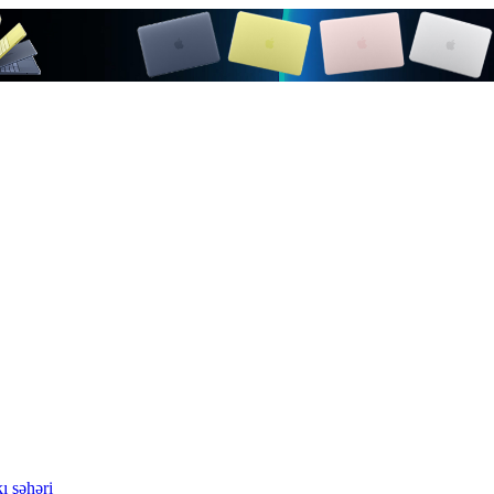
ı şəhəri