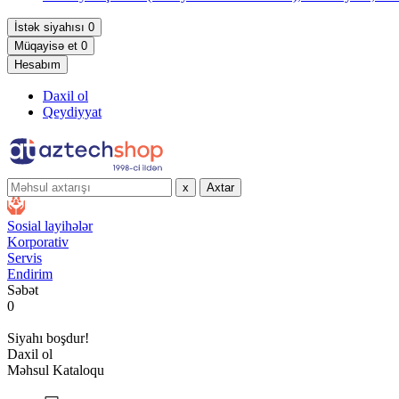
İstək siyahısı
0
Müqayisə et
0
Hesabım
Daxil ol
Qeydiyyat
x
Axtar
Sosial layihələr
Korporativ
Servis
Endirim
Səbət
0
Siyahı boşdur!
Daxil ol
Məhsul Kataloqu