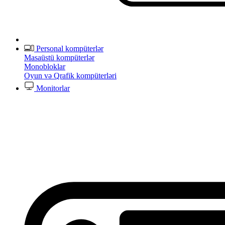
Personal kompüterlər
Masaüstü kompüterlər
Monobloklar
Oyun və Qrafik kompüterləri
Monitorlar