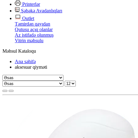
Printerlər
Şəbəkə Avadanlıqları
Outlet
Təmirdən qayıdan
Qutusu açıq olanlar
Az istifadə olunmuş
Vitrin məhsulu
Məhsul Kataloqu
Ana səhifə
aksesuar qiyməti