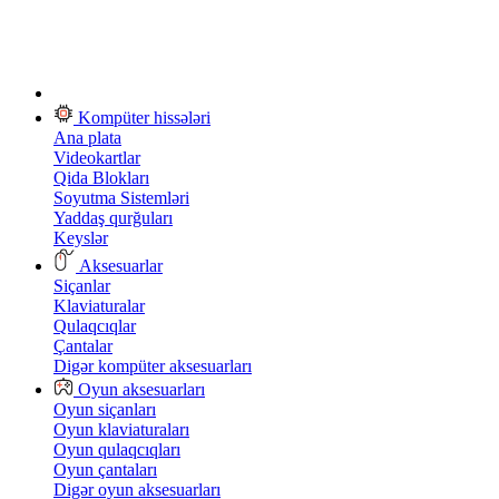
Kompüter hissələri
Ana plata
Videokartlar
Qida Blokları
Soyutma Sistemləri
Yaddaş qurğuları
Keyslər
Aksesuarlar
Siçanlar
Klaviaturalar
Qulaqcıqlar
Çantalar
Digər kompüter aksesuarları
Oyun aksesuarları
Oyun siçanları
Oyun klaviaturaları
Oyun qulaqcıqları
Oyun çantaları
Digər oyun aksesuarları