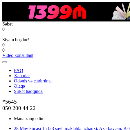
Səbət
0
Siyahı boşdur!
0
0
Video konsultant
FAQ
Xəbərlər
Ödəniş və çatdırılma
Əlaqə
Şirkət haqqında
*5645
050 200 44 22
Mənə zəng edin!
28 May küçəsi 15 (23 saylı məktəblə üzbəüz), Azərbaycan, Bak