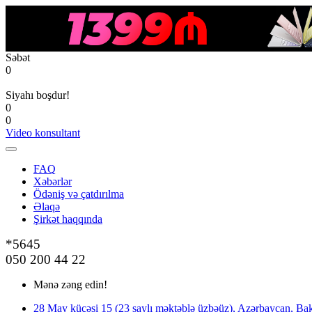
Səbət
0
Siyahı boşdur!
0
0
Video konsultant
FAQ
Xəbərlər
Ödəniş və çatdırılma
Əlaqə
Şirkət haqqında
*5645
050 200 44 22
Mənə zəng edin!
28 May küçəsi 15 (23 saylı məktəblə üzbəüz), Azərbaycan, Bak