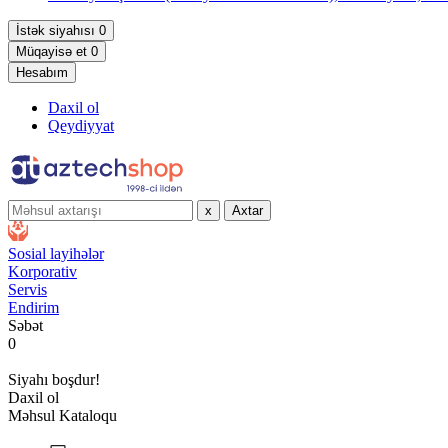
İstək siyahısı
0
Müqayisə et
0
Hesabım
Daxil ol
Qeydiyyat
x
Axtar
Sosial layihələr
Korporativ
Servis
Endirim
Səbət
0
Siyahı boşdur!
Daxil ol
Məhsul Kataloqu