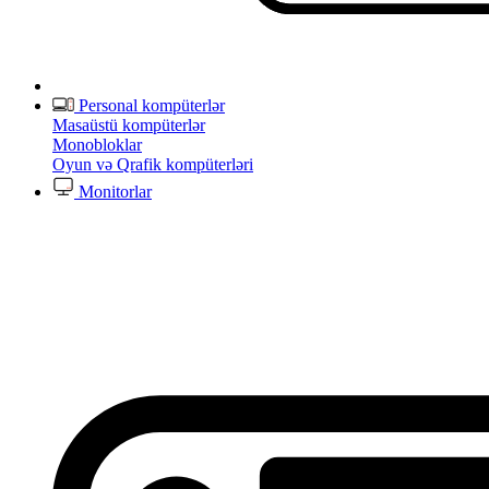
Personal kompüterlər
Masaüstü kompüterlər
Monobloklar
Oyun və Qrafik kompüterləri
Monitorlar