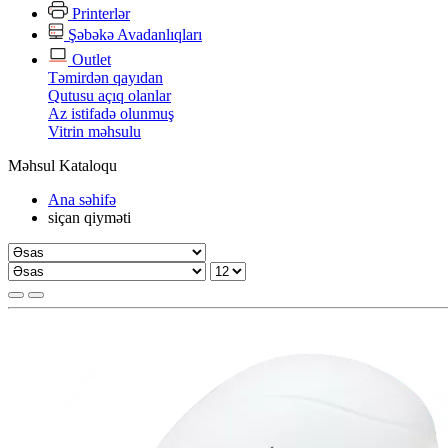
Printerlər
Şəbəkə Avadanlıqları
Outlet
Təmirdən qayıdan
Qutusu açıq olanlar
Az istifadə olunmuş
Vitrin məhsulu
Məhsul Kataloqu
Ana səhifə
siçan qiyməti