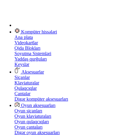
Kompüter hissələri
Ana plata
Videokartlar
Qida Blokları
Soyutma Sistemləri
Yaddaş qurğuları
Keyslər
Aksesuarlar
Siçanlar
Klaviaturalar
Qulaqcıqlar
Çantalar
Digər kompüter aksesuarları
Oyun aksesuarları
Oyun siçanları
Oyun klaviaturaları
Oyun qulaqcıqları
Oyun çantaları
Digər oyun aksesuarları