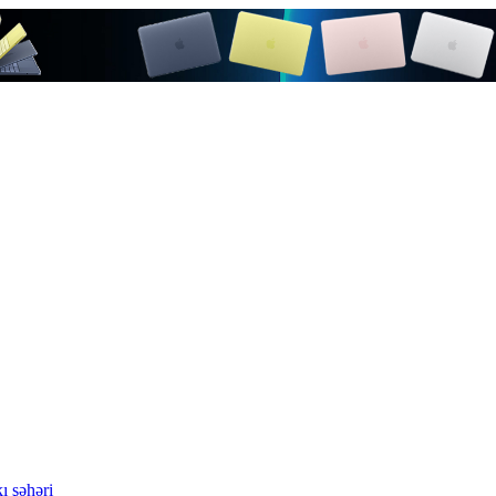
ı şəhəri