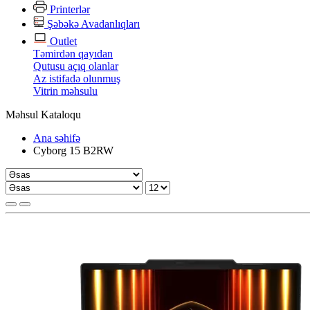
Printerlər
Şəbəkə Avadanlıqları
Outlet
Təmirdən qayıdan
Qutusu açıq olanlar
Az istifadə olunmuş
Vitrin məhsulu
Məhsul Kataloqu
Ana səhifə
Cyborg 15 B2RW