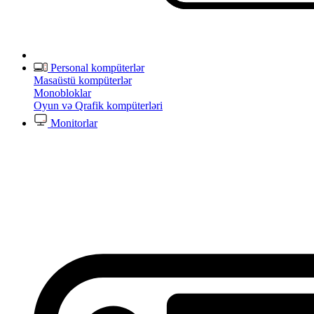
Personal kompüterlər
Masaüstü kompüterlər
Monobloklar
Oyun və Qrafik kompüterləri
Monitorlar