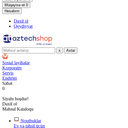
Müqayisə et
0
Hesabım
Daxil ol
Qeydiyyat
x
Axtar
Sosial layihələr
Korporativ
Servis
Endirim
Səbət
0
Siyahı boşdur!
Daxil ol
Məhsul Kataloqu
Noutbuklar
Ev və təhsil üçün