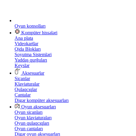
Oyun konsolları
Kompüter hissələri
Ana plata
Videokartlar
Qida Blokları
Soyutma Sistemləri
Yaddaş qurğuları
Keyslər
Aksesuarlar
Siçanlar
Klaviaturalar
Qulaqcıqlar
Çantalar
Digər kompüter aksesuarları
Oyun aksesuarları
Oyun siçanları
Oyun klaviaturaları
Oyun qulaqcıqları
Oyun çantaları
Digər oyun aksesuarları