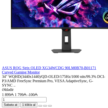
ASUS ROG Strix OLED XG34WCDG 90LM0B70-B01171
Curved Gaming Monitor
34" WQHD(3440x1440)/QD-OLED/175Hz/1000 nits/99.3% DCI-
P3/AMD FreeSync Premium Pro, VESA AdaptiveSync, G-
SYNC ..
Əldədir
1 899₼
1 799₼
-100₼
Səbətə at
1 kliklə al