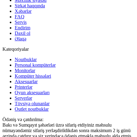
Məxfilik siyasəti
Şirkət haqqında
Xəbərlər
FAQ
Servis
Endirim
Daxil ol
Əlaqə
Kateqoriyalar
Noutbuklar
Personal kompüterlər
Monitorlar
Kompüter hissələri
Aksesuarlar
Printerlər
Oyun aksesuarları
Serverlər
Tövsiyə olunanlar
Outlet noutbuklar
Ödəniş və çatdırılma:
Bakı və Sumqayıt şəhərləri üzrə sifariş etdiyiniz məhsulu
nümayəndəmiz sifariş yerləşdirildikdən sonra maksimum 2 iş günü
ərzində çatdırır və siz yerindəcə ödəniş etməklə məhsulu əldə etmiş