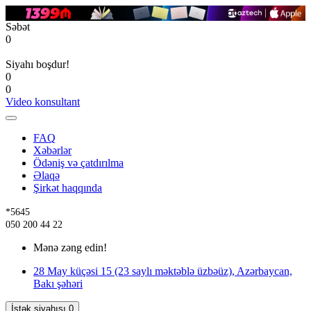
Səbət
0
Siyahı boşdur!
0
0
Video konsultant
FAQ
Xəbərlər
Ödəniş və çatdırılma
Əlaqə
Şirkət haqqında
*5645
050 200 44 22
Mənə zəng edin!
28 May küçəsi 15 (23 saylı məktəblə üzbəüz), Azərbaycan,
Bakı şəhəri
İstək siyahısı
0