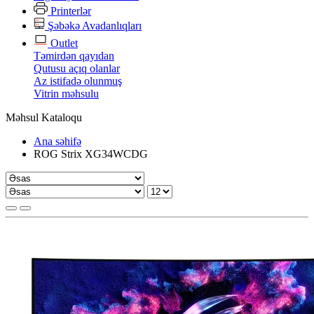
Printerlər
Şəbəkə Avadanlıqları
Outlet
Təmirdən qayıdan
Qutusu açıq olanlar
Az istifadə olunmuş
Vitrin məhsulu
Məhsul Kataloqu
Ana səhifə
ROG Strix XG34WCDG