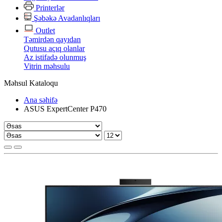
Printerlər
Şəbəkə Avadanlıqları
Outlet
Təmirdən qayıdan
Qutusu açıq olanlar
Az istifadə olunmuş
Vitrin məhsulu
Məhsul Kataloqu
Ana səhifə
ASUS ExpertCenter P470