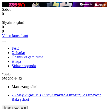
Səbət
0
Siyahı boşdur!
0
0
Video konsultant
FAQ
Xəbərlər
Ödəniş və çatdırılma
Əlaqə
Şirkət haqqında
*5645
050 200 44 22
Mənə zəng edin!
28 May küçəsi 15 (23 saylı məktəblə üzbəüz), Azərbaycan,
Bakı şəhəri
İstək siyahısı
0