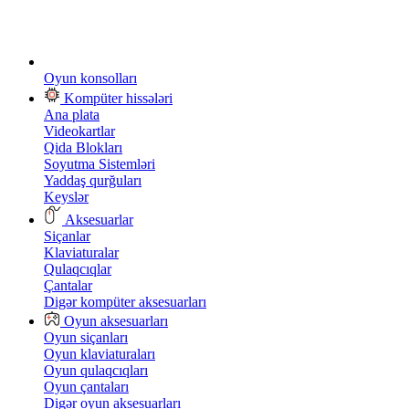
Oyun konsolları
Kompüter hissələri
Ana plata
Videokartlar
Qida Blokları
Soyutma Sistemləri
Yaddaş qurğuları
Keyslər
Aksesuarlar
Siçanlar
Klaviaturalar
Qulaqcıqlar
Çantalar
Digər kompüter aksesuarları
Oyun aksesuarları
Oyun siçanları
Oyun klaviaturaları
Oyun qulaqcıqları
Oyun çantaları
Digər oyun aksesuarları