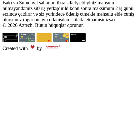
Bakı və Sumqayıt şəhərləri üzrə sifariş etdiyiniz məhsulu
nümayəndəmiz sifariş yerləşdirildikdən sonra maksimum 2 iş günü
ərzində çatdırır və siz yerindəcə ödəniş etməklə məhsulu əldə etmiş
olursunuz (əgər onlayn ödənişdən istifadə etməmisinizsə)
© 2026 Aztech. Bütün hüquqlar qorunur.
Created with
by