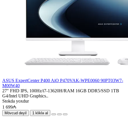
ASUS ExpertCenter P400 AiO P470VAK-WPE0060 90PT03W7-
M00W40
27" FHD IPS, 100Hz/i7-13620H/RAM 16GB DDR5/SSD 1TB
G4/Intel UHD Graphics..
Stokda yoxdur
1 699₼
Mövcud deyil
1 kliklə al