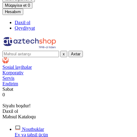
Müqayisə et
0
Hesabım
Daxil ol
Qeydiyyat
x
Axtar
Sosial layihələr
Korporativ
Servis
Endirim
Səbət
0
Siyahı boşdur!
Daxil ol
Məhsul Kataloqu
Noutbuklar
Ev və təhsil üçün