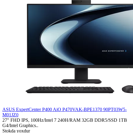
ASUS ExpertCenter P400 AiO P470VAK-BPE1370 90PT03W5-
M01JZ0
27" FHD IPS, 100Hz/Intel 7 240H/RAM 32GB DDR5/SSD 1TB
G4/Intel Graphics..
Stokda yoxdur