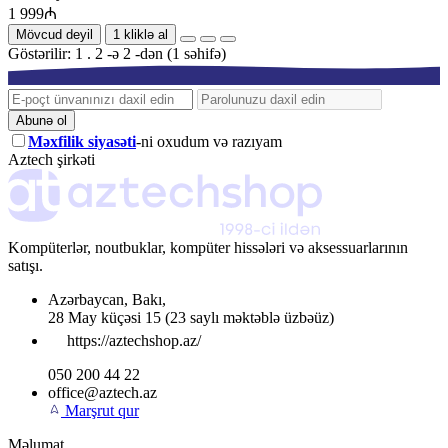
1 999₼
Mövcud deyil
1 kliklə al
Göstərilir: 1 . 2 -ə 2 -dən (1 səhifə)
Abunə ol
Məxfilik siyasəti
-ni oxudum və razıyam
Aztech şirkəti
Kompüterlər, noutbuklar, kompüter hissələri və aksessuarlarının
satışı.
Azərbaycan
,
Bakı
,
28 May küçəsi 15
(23 saylı məktəblə üzbəüz)
https://aztechshop.az/
050 200 44 22
office@aztech.az
Marşrut qur
Məlumat