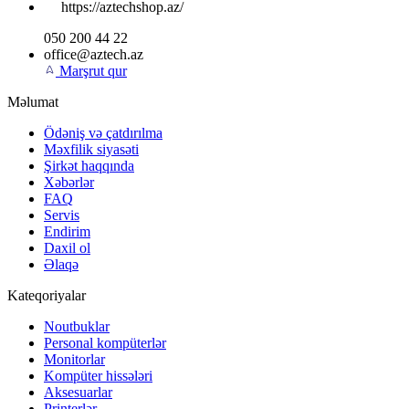
https://aztechshop.az/
050 200 44 22
office@aztech.az
Marşrut qur
Məlumat
Ödəniş və çatdırılma
Məxfilik siyasəti
Şirkət haqqında
Xəbərlər
FAQ
Servis
Endirim
Daxil ol
Əlaqə
Kateqoriyalar
Noutbuklar
Personal kompüterlər
Monitorlar
Kompüter hissələri
Aksesuarlar
Printerlər