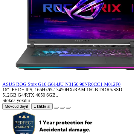
ASUS ROG Strix G16 G614JU-N3156 90NR0CC1-M012F0
16" FHD+ IPS, 165Hz/i5-13450HX/RAM 16GB DDR5/SSD
512GB G4/RTX 4050 6GB..
Stokda yoxdur
Mövcud deyil
1 kliklə al