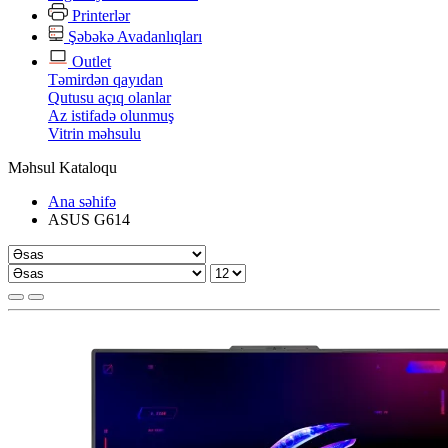
Printerlər
Şəbəkə Avadanlıqları
Outlet
Təmirdən qayıdan
Qutusu açıq olanlar
Az istifadə olunmuş
Vitrin məhsulu
Məhsul Kataloqu
Ana səhifə
ASUS G614