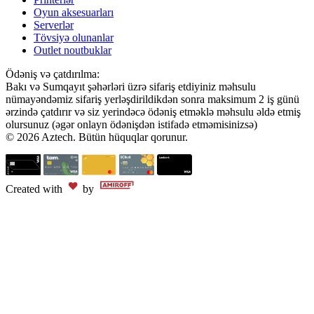
Oyun aksesuarları
Serverlər
Tövsiyə olunanlar
Outlet noutbuklar
Ödəniş və çatdırılma:
Bakı və Sumqayıt şəhərləri üzrə sifariş etdiyiniz məhsulu
nümayəndəmiz sifariş yerləşdirildikdən sonra maksimum 2 iş günü
ərzində çatdırır və siz yerindəcə ödəniş etməklə məhsulu əldə etmiş
olursunuz (əgər onlayn ödənişdən istifadə etməmisinizsə)
© 2026 Aztech. Bütün hüquqlar qorunur.
Created with
by