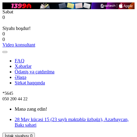
Səbət
0
Siyahı boşdur!
0
0
Video konsultant
FAQ
Xəbərlər
Ödəniş və çatdırılma
Əlaqə
Şirkət haqqında
*5645
050 200 44 22
Mənə zəng edin!
28 May küçəsi 15 (23 saylı məktəblə üzbəüz), Azərbaycan,
Bakı şəhəri
İstək siyahısı
0