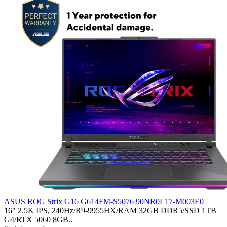
ASUS ROG Strix G16 G614FM-S5076 90NR0L17-M003E0
16" 2.5K IPS, 240Hz/R9-9955HX/RAM 32GB DDR5/SSD 1TB
G4/RTX 5060 8GB..