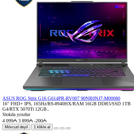
ASUS ROG Strix G16 G614PR-RV007 90NR0NJ7-M00080
16" FHD+ IPS, 165Hz/R9-8940HX/RAM 16GB DDR5/SSD 1TB
G4/RTX 5070Ti 12GB..
Stokda yoxdur
4 099₼
3 899₼
-200₼
Mövcud deyil
1 kliklə al