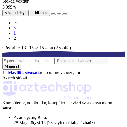
Stokda yoxdur
3 999₼
Mövcud deyil
1 kliklə al
|<
<
1
2
Göstərilir: 13 . 15 -ə 15 -dən (2 səhifə)
Abunə ol
Məxfilik siyasəti
-ni oxudum və razıyam
Aztech şirkəti
Kompüterlər, noutbuklar, kompüter hissələri və aksessuarlarının
satışı.
Azərbaycan
,
Bakı
,
28 May küçəsi 15
(23 saylı məktəblə üzbəüz)