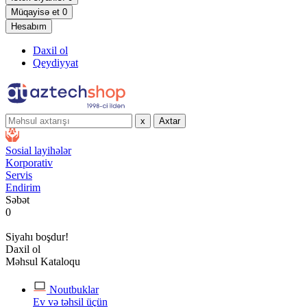
Müqayisə et
0
Hesabım
Daxil ol
Qeydiyyat
x
Axtar
Sosial layihələr
Korporativ
Servis
Endirim
Səbət
0
Siyahı boşdur!
Daxil ol
Məhsul Kataloqu
Noutbuklar
Ev və təhsil üçün