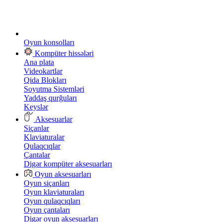
Oyun konsolları
Kompüter hissələri
Ana plata
Videokartlar
Qida Blokları
Soyutma Sistemləri
Yaddaş qurğuları
Keyslər
Aksesuarlar
Siçanlar
Klaviaturalar
Qulaqcıqlar
Çantalar
Digər kompüter aksesuarları
Oyun aksesuarları
Oyun siçanları
Oyun klaviaturaları
Oyun qulaqcıqları
Oyun çantaları
Digər oyun aksesuarları