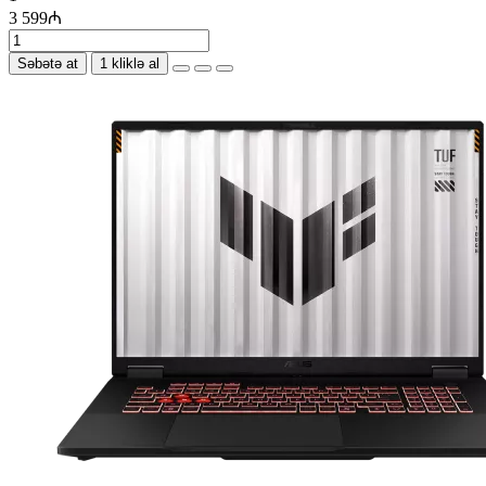
3 599₼
Səbətə at
1 kliklə al