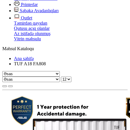
Printerlər
Şəbəkə Avadanlıqları
Outlet
Təmirdən qayıdan
Qutusu açıq olanlar
Az istifadə olunmuş
Vitrin məhsulu
Məhsul Kataloqu
Ana səhifə
TUF A18 FA808