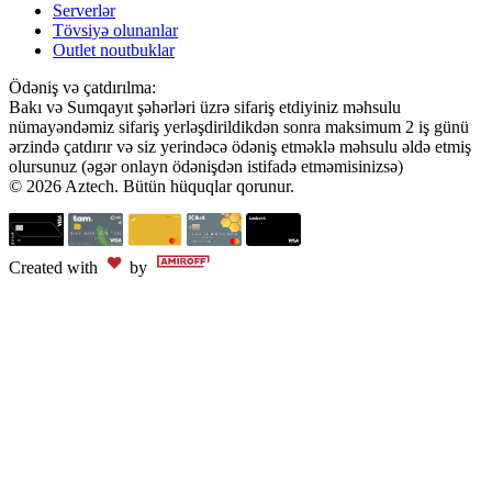
Serverlər
Tövsiyə olunanlar
Outlet noutbuklar
Ödəniş və çatdırılma:
Bakı və Sumqayıt şəhərləri üzrə sifariş etdiyiniz məhsulu
nümayəndəmiz sifariş yerləşdirildikdən sonra maksimum 2 iş günü
ərzində çatdırır və siz yerindəcə ödəniş etməklə məhsulu əldə etmiş
olursunuz (əgər onlayn ödənişdən istifadə etməmisinizsə)
© 2026 Aztech. Bütün hüquqlar qorunur.
Created with
by