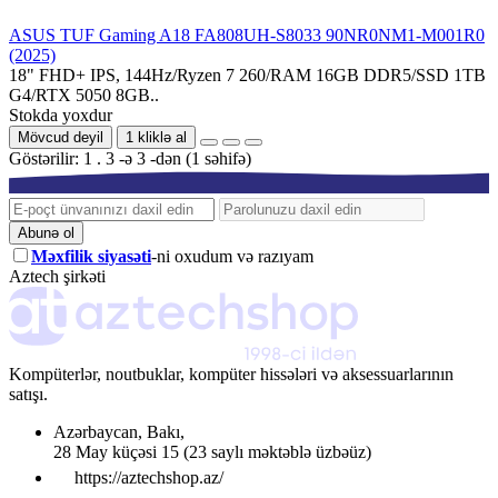
ASUS TUF Gaming A18 FA808UH-S8033 90NR0NM1-M001R0
(2025)
18" FHD+ IPS, 144Hz/Ryzen 7 260/RAM 16GB DDR5/SSD 1TB
G4/RTX 5050 8GB..
Stokda yoxdur
Mövcud deyil
1 kliklə al
Göstərilir: 1 . 3 -ə 3 -dən (1 səhifə)
Abunə ol
Məxfilik siyasəti
-ni oxudum və razıyam
Aztech şirkəti
Kompüterlər, noutbuklar, kompüter hissələri və aksessuarlarının
satışı.
Azərbaycan
,
Bakı
,
28 May küçəsi 15
(23 saylı məktəblə üzbəüz)
https://aztechshop.az/