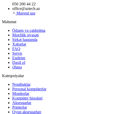
050 200 44 22
office@aztech.az
Marşrut qur
Məlumat
Ödəniş və çatdırılma
Məxfilik siyasəti
Şirkət haqqında
Xəbərlər
FAQ
Servis
Endirim
Daxil ol
Əlaqə
Kateqoriyalar
Noutbuklar
Personal kompüterlər
Monitorlar
Kompüter hissələri
Aksesuarlar
Printerlər
Oyun aksesuarları