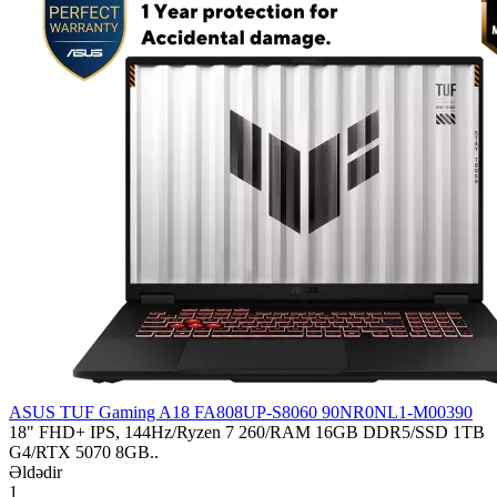
ASUS TUF Gaming A18 FA808UP-S8060 90NR0NL1-M00390
18" FHD+ IPS, 144Hz/Ryzen 7 260/RAM 16GB DDR5/SSD 1TB
G4/RTX 5070 8GB..
Əldədir
1