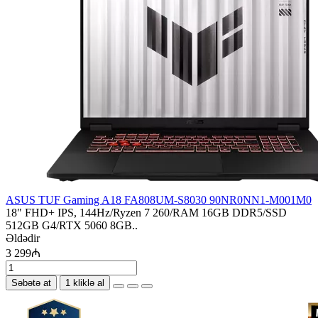
ASUS TUF Gaming A18 FA808UM-S8030 90NR0NN1-M001M0
18" FHD+ IPS, 144Hz/Ryzen 7 260/RAM 16GB DDR5/SSD
512GB G4/RTX 5060 8GB..
Əldədir
3 299₼
Səbətə at
1 kliklə al