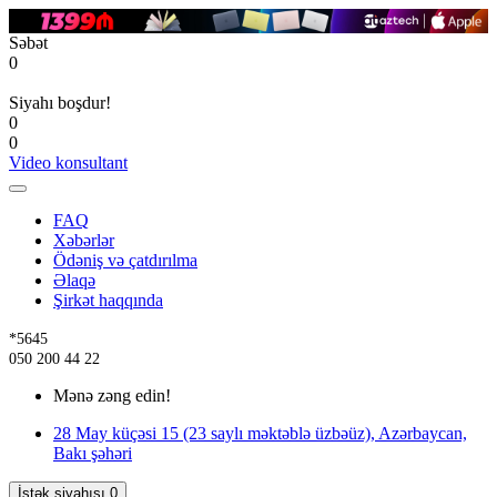
Səbət
0
Siyahı boşdur!
0
0
Video konsultant
FAQ
Xəbərlər
Ödəniş və çatdırılma
Əlaqə
Şirkət haqqında
*5645
050 200 44 22
Mənə zəng edin!
28 May küçəsi 15 (23 saylı məktəblə üzbəüz), Azərbaycan,
Bakı şəhəri
İstək siyahısı
0