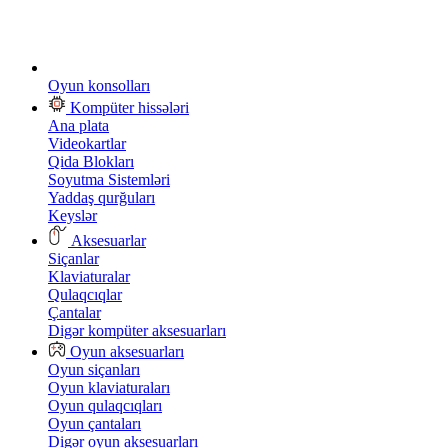
Oyun konsolları
Kompüter hissələri
Ana plata
Videokartlar
Qida Blokları
Soyutma Sistemləri
Yaddaş qurğuları
Keyslər
Aksesuarlar
Siçanlar
Klaviaturalar
Qulaqcıqlar
Çantalar
Digər kompüter aksesuarları
Oyun aksesuarları
Oyun siçanları
Oyun klaviaturaları
Oyun qulaqcıqları
Oyun çantaları
Digər oyun aksesuarları