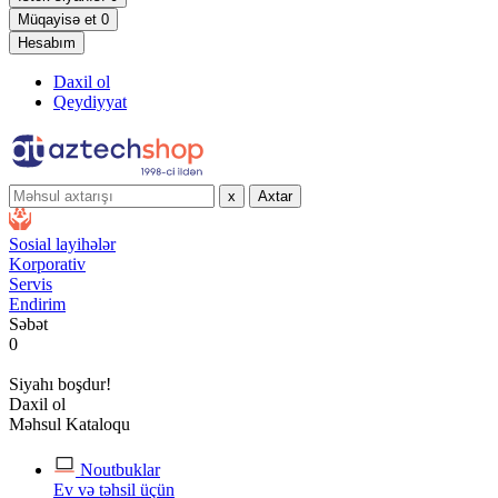
Müqayisə et
0
Hesabım
Daxil ol
Qeydiyyat
x
Axtar
Sosial layihələr
Korporativ
Servis
Endirim
Səbət
0
Siyahı boşdur!
Daxil ol
Məhsul Kataloqu
Noutbuklar
Ev və təhsil üçün