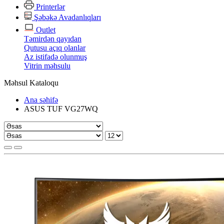
Printerlər
Şəbəkə Avadanlıqları
Outlet
Təmirdən qayıdan
Qutusu açıq olanlar
Az istifadə olunmuş
Vitrin məhsulu
Məhsul Kataloqu
Ana səhifə
ASUS TUF VG27WQ