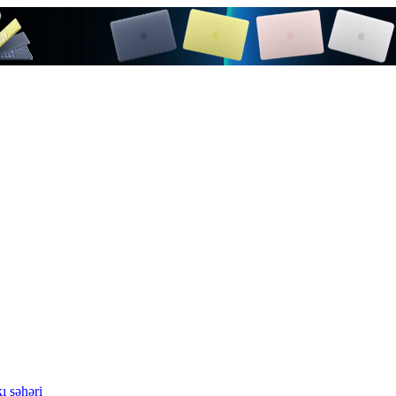
ı şəhəri