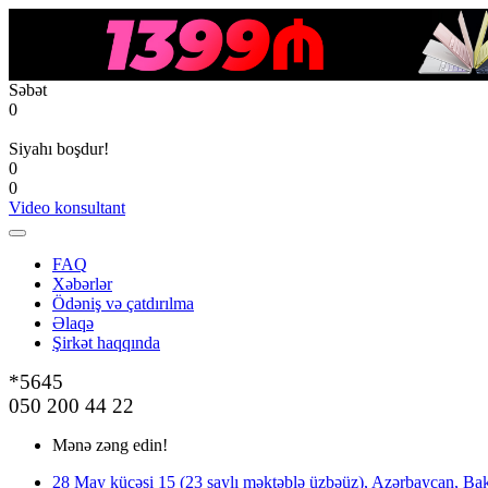
Səbət
0
Siyahı boşdur!
0
0
Video konsultant
FAQ
Xəbərlər
Ödəniş və çatdırılma
Əlaqə
Şirkət haqqında
*5645
050 200 44 22
Mənə zəng edin!
28 May küçəsi 15 (23 saylı məktəblə üzbəüz), Azərbaycan, Bak