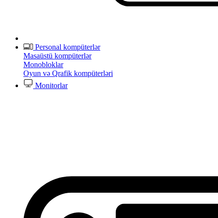
Personal kompüterlər
Masaüstü kompüterlər
Monobloklar
Oyun və Qrafik kompüterləri
Monitorlar