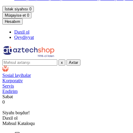
İstək siyahısı
0
Müqayisə et
0
Hesabım
Daxil ol
Qeydiyyat
x
Axtar
Sosial layihələr
Korporativ
Servis
Endirim
Səbət
0
Siyahı boşdur!
Daxil ol
Məhsul Kataloqu