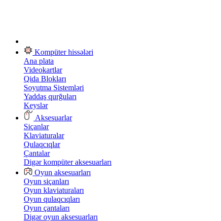
Kompüter hissələri
Ana plata
Videokartlar
Qida Blokları
Soyutma Sistemləri
Yaddaş qurğuları
Keyslər
Aksesuarlar
Siçanlar
Klaviaturalar
Qulaqcıqlar
Çantalar
Digər kompüter aksesuarları
Oyun aksesuarları
Oyun siçanları
Oyun klaviaturaları
Oyun qulaqcıqları
Oyun çantaları
Digər oyun aksesuarları