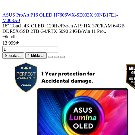
ASUS ProArt P16 OLED H7606WX-SE003X 90NB17E1-
M003A0
16" Touch 4K OLED, 120Hz/Ryzen AI 9 HX 370/RAM 64GB
DDR5X/SSD 2TB G4/RTX 5090 24GB/Win 11 Pro..
Əldədir
13 999₼
Səbətə at
1 kliklə al