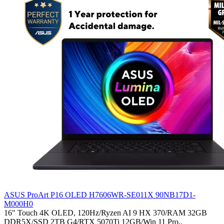
ASUS ProArt P16 OLED H7606WR-SE011X 90NB17D1-
M000H0
16" Touch 4K OLED, 120Hz/Ryzen AI 9 HX 370/RAM 32GB
DDR5X/SSD 2TB G4/RTX 5070Ti 12GB/Win 11 Pro..