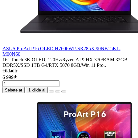
ASUS ProArt P16 OLED H7606WP-SR285X 90NB15K1-
M00N60
16" Touch 3K OLED, 120Hz/Ryzen AI 9 HX 370/RAM 32GB
DDR5X/SSD 1TB G4/RTX 5070 8GB/Win 11 Pro..
Əldədir
6 999₼
Səbətə at
1 kliklə al