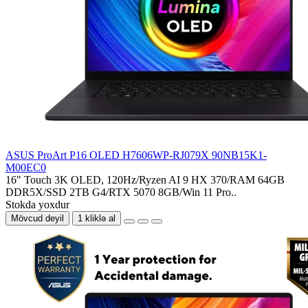
ASUS ProArt P16 OLED H7606WP-RJ079X 90NB15K1-
M00EC0
16" Touch 3K OLED, 120Hz/Ryzen AI 9 HX 370/RAM 64GB
DDR5X/SSD 2TB G4/RTX 5070 8GB/Win 11 Pro..
Stokda yoxdur
Mövcud deyil
1 kliklə al