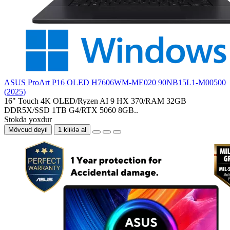
ASUS ProArt P16 OLED H7606WM-ME020 90NB15L1-M00500
(2025)
16" Touch 4K OLED/Ryzen AI 9 HX 370/RAM 32GB
DDR5X/SSD 1TB G4/RTX 5060 8GB..
Stokda yoxdur
Mövcud deyil
1 kliklə al