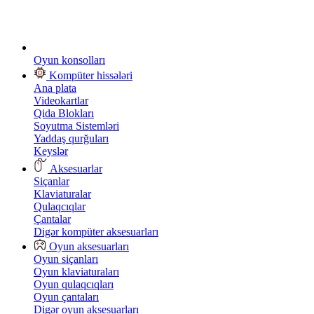
Oyun konsolları
Kompüter hissələri
Ana plata
Videokartlar
Qida Blokları
Soyutma Sistemləri
Yaddaş qurğuları
Keyslər
Aksesuarlar
Siçanlar
Klaviaturalar
Qulaqcıqlar
Çantalar
Digər kompüter aksesuarları
Oyun aksesuarları
Oyun siçanları
Oyun klaviaturaları
Oyun qulaqcıqları
Oyun çantaları
Digər oyun aksesuarları