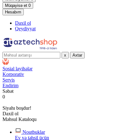
Müqayisə et
0
Hesabım
Daxil ol
Qeydiyyat
x
Axtar
Sosial layihələr
Korporativ
Servis
Endirim
Səbət
0
Siyahı boşdur!
Daxil ol
Məhsul Kataloqu
Noutbuklar
Ev və təhsil üçün