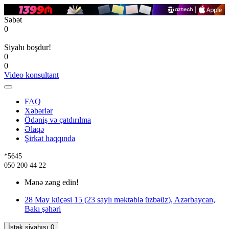
Səbət
0
Siyahı boşdur!
0
0
Video konsultant
FAQ
Xəbərlər
Ödəniş və çatdırılma
Əlaqə
Şirkət haqqında
*5645
050 200 44 22
Mənə zəng edin!
28 May küçəsi 15 (23 saylı məktəblə üzbəüz), Azərbaycan,
Bakı şəhəri
İstək siyahısı
0