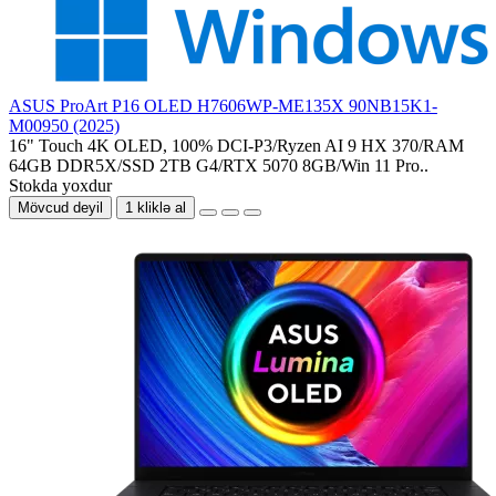
ASUS ProArt P16 OLED H7606WP-ME135X 90NB15K1-
M00950 (2025)
16" Touch 4K OLED, 100% DCI-P3/Ryzen AI 9 HX 370/RAM
64GB DDR5X/SSD 2TB G4/RTX 5070 8GB/Win 11 Pro..
Stokda yoxdur
Mövcud deyil
1 kliklə al