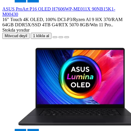
ASUS ProArt P16 OLED H7606WP-ME011X 90NB15K1-
M00430
16" Touch 4K OLED, 100% DCI-P3/Ryzen AI 9 HX 370/RAM
64GB DDR5X/SSD 4TB G4/RTX 5070 8GB/Win 11 Pro..
Stokda yoxdur
Mövcud deyil
1 kliklə al