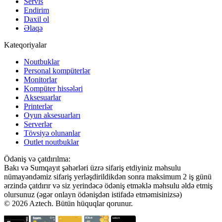
Servis
Endirim
Daxil ol
Əlaqə
Kateqoriyalar
Noutbuklar
Personal kompüterlər
Monitorlar
Kompüter hissələri
Aksesuarlar
Printerlər
Oyun aksesuarları
Serverlər
Tövsiyə olunanlar
Outlet noutbuklar
Ödəniş və çatdırılma:
Bakı və Sumqayıt şəhərləri üzrə sifariş etdiyiniz məhsulu
nümayəndəmiz sifariş yerləşdirildikdən sonra maksimum 2 iş günü
ərzində çatdırır və siz yerindəcə ödəniş etməklə məhsulu əldə etmiş
olursunuz (əgər onlayn ödənişdən istifadə etməmisinizsə)
© 2026 Aztech. Bütün hüquqlar qorunur.