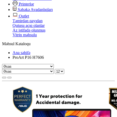
Printerlər
Şəbəkə Avadanlıqları
Outlet
Təmirdən qayıdan
Qutusu açıq olanlar
Az istifadə olunmuş
Vitrin məhsulu
Məhsul Kataloqu
Ana səhifə
ProArt P16 H7606