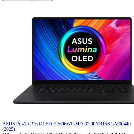
ASUS ProArt P16 OLED H7606WP-ME032 90NB15K1-M00440
(2025)