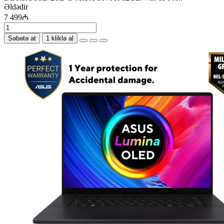
Əldədir
7 499₼
Səbətə at
1 kliklə al