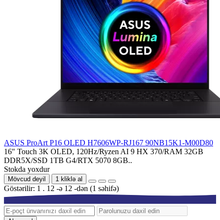
ASUS ProArt P16 OLED H7606WP-RJ167 90NB15K1-M00D80
16" Touch 3K OLED, 120Hz/Ryzen AI 9 HX 370/RAM 32GB
DDR5X/SSD 1TB G4/RTX 5070 8GB..
Stokda yoxdur
Mövcud deyil
1 kliklə al
Göstərilir: 1 . 12 -ə 12 -dən (1 səhifə)