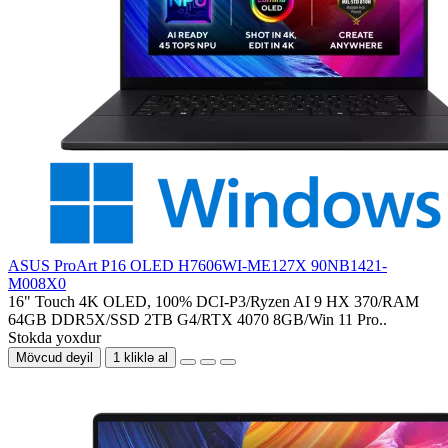
ASUS ProArt P16 OLED H7606WI-ME127X 90NB1421-
M008X0
16" Touch 4K OLED, 100% DCI-P3/Ryzen AI 9 HX 370/RAM
64GB DDR5X/SSD 2TB G4/RTX 4070 8GB/Win 11 Pro..
Stokda yoxdur
Mövcud deyil
1 kliklə al