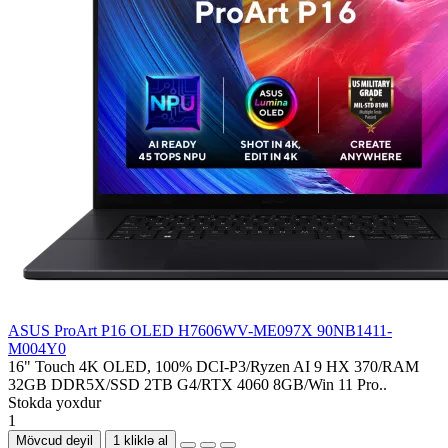
ASUS ProArt P16 OLED H7606WV-ME097X 90NB1411-
M004Y0
16" Touch 4K OLED, 100% DCI-P3/Ryzen AI 9 HX 370/RAM
32GB DDR5X/SSD 2TB G4/RTX 4060 8GB/Win 11 Pro..
Stokda yoxdur
1
Mövcud deyil
1 kliklə al