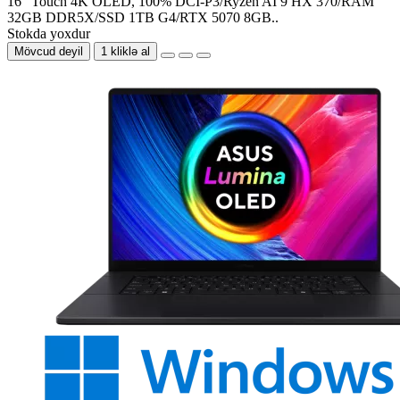
16" Touch 4K OLED, 100% DCI-P3/Ryzen AI 9 HX 370/RAM
32GB DDR5X/SSD 1TB G4/RTX 5070 8GB..
Stokda yoxdur
Mövcud deyil
1 kliklə al