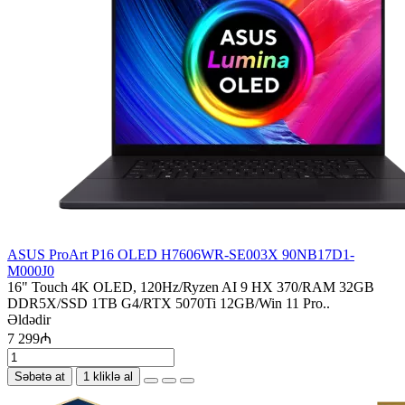
ASUS ProArt P16 OLED H7606WR-SE003X 90NB17D1-
M000J0
16" Touch 4K OLED, 120Hz/Ryzen AI 9 HX 370/RAM 32GB
DDR5X/SSD 1TB G4/RTX 5070Ti 12GB/Win 11 Pro..
Əldədir
7 299₼
Səbətə at
1 kliklə al