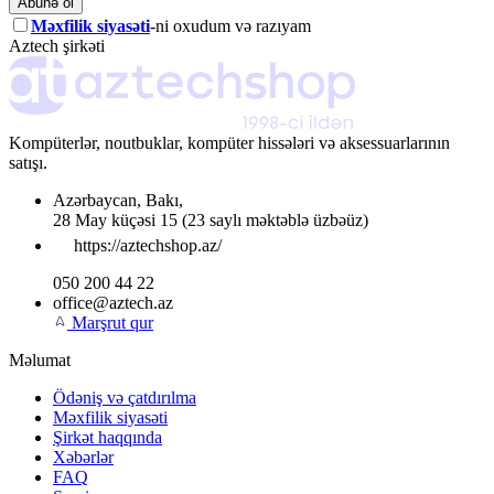
Abunə ol
Məxfilik siyasəti
-ni oxudum və razıyam
Aztech şirkəti
Kompüterlər, noutbuklar, kompüter hissələri və aksessuarlarının
satışı.
Azərbaycan
,
Bakı
,
28 May küçəsi 15
(23 saylı məktəblə üzbəüz)
https://aztechshop.az/
050 200 44 22
office@aztech.az
Marşrut qur
Məlumat
Ödəniş və çatdırılma
Məxfilik siyasəti
Şirkət haqqında
Xəbərlər
FAQ