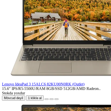
Lenovo IdeaPad 3 15ALC6 82KU00N0RK (Outlet)
15.6″ IPS/R5-5500U/RAM 8GB/SSD 512GB/AMD Radeon..
Stokda yoxdur
Mövcud deyil
1 kliklə al