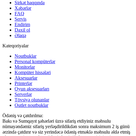
Şirkət haqqında
Xəbərlər
FAQ
Servis
Endirim
Daxil ol
Əlaqə
Kateqoriyalar
Noutbuklar
Personal kompüterlər
Monitorlar
Kompüter hissələri
Aksesuarlar
Printerlər
Oyun aksesuarları
Serverlər
Tövsiyə olunanlar
Outlet noutbuklar
Ödəniş və çatdırılma:
Bakı və Sumqayıt şəhərləri üzrə sifariş etdiyiniz məhsulu
nümayəndəmiz sifariş yerləşdirildikdən sonra maksimum 2 iş günü
ərzində çatdırır və siz yerindəcə ödəniş etməklə məhsulu əldə etmiş