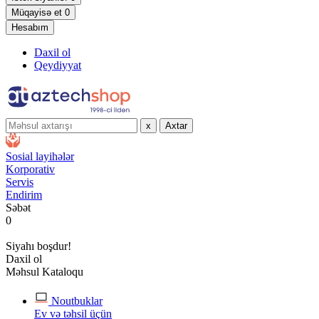
Müqayisə et
0
Hesabım
Daxil ol
Qeydiyyat
x
Axtar
Sosial layihələr
Korporativ
Servis
Endirim
Səbət
0
Siyahı boşdur!
Daxil ol
Məhsul Kataloqu
Noutbuklar
Ev və təhsil üçün