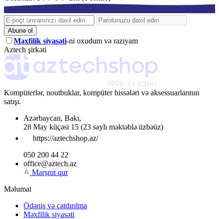
Abunə ol
Məxfilik siyasəti
-ni oxudum və razıyam
Aztech şirkəti
Kompüterlər, noutbuklar, kompüter hissələri və aksessuarlarının
satışı.
Azərbaycan
,
Bakı
,
28 May küçəsi 15
(23 saylı məktəblə üzbəüz)
https://aztechshop.az/
050 200 44 22
office@aztech.az
Marşrut qur
Məlumat
Ödəniş və çatdırılma
Məxfilik siyasəti