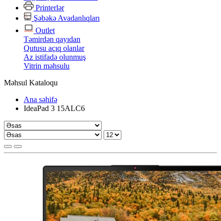
Printerlər
Şəbəkə Avadanlıqları
Outlet
Təmirdən qayıdan
Qutusu açıq olanlar
Az istifadə olunmuş
Vitrin məhsulu
Məhsul Kataloqu
Ana səhifə
IdeaPad 3 15ALC6