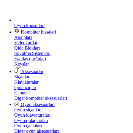
Oyun konsolları
Kompüter hissələri
Ana plata
Videokartlar
Qida Blokları
Soyutma Sistemləri
Yaddaş qurğuları
Keyslər
Aksesuarlar
Siçanlar
Klaviaturalar
Qulaqcıqlar
Çantalar
Digər kompüter aksesuarları
Oyun aksesuarları
Oyun siçanları
Oyun klaviaturaları
Oyun qulaqcıqları
Oyun çantaları
Digər oyun aksesuarları