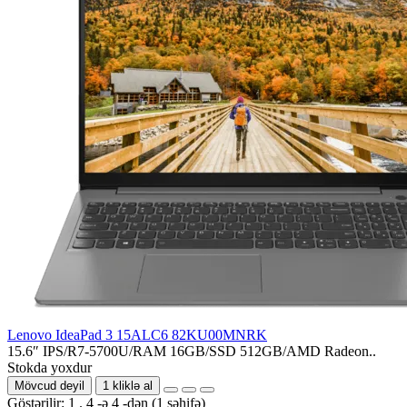
Lenovo IdeaPad 3 15ALC6 82KU00MNRK
15.6″ IPS/R7-5700U/RAM 16GB/SSD 512GB/AMD Radeon..
Stokda yoxdur
Mövcud deyil
1 kliklə al
Göstərilir: 1 . 4 -ə 4 -dən (1 səhifə)