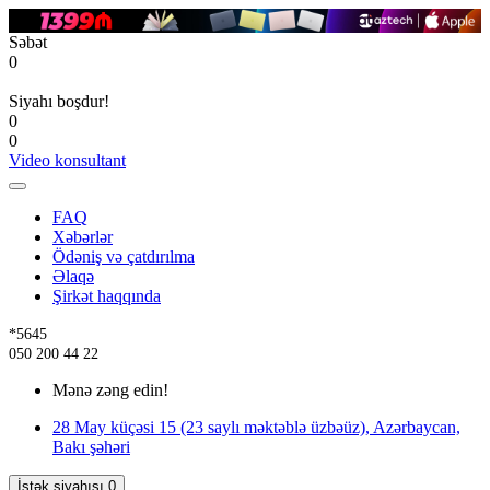
Səbət
0
Siyahı boşdur!
0
0
Video konsultant
FAQ
Xəbərlər
Ödəniş və çatdırılma
Əlaqə
Şirkət haqqında
*5645
050 200 44 22
Mənə zəng edin!
28 May küçəsi 15 (23 saylı məktəblə üzbəüz), Azərbaycan,
Bakı şəhəri
İstək siyahısı
0