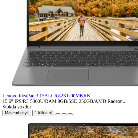
Lenovo IdeaPad 3 15ALC6 82KU00MKRK
15.6″ IPS/R3-5300U/RAM 8GB/SSD 256GB/AMD Radeon..
Stokda yoxdur
Mövcud deyil
1 kliklə al