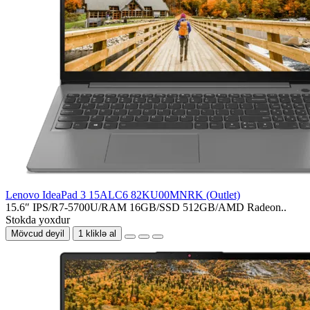
Lenovo IdeaPad 3 15ALC6 82KU00MNRK (Outlet)
15.6″ IPS/R7-5700U/RAM 16GB/SSD 512GB/AMD Radeon..
Stokda yoxdur
Mövcud deyil
1 kliklə al