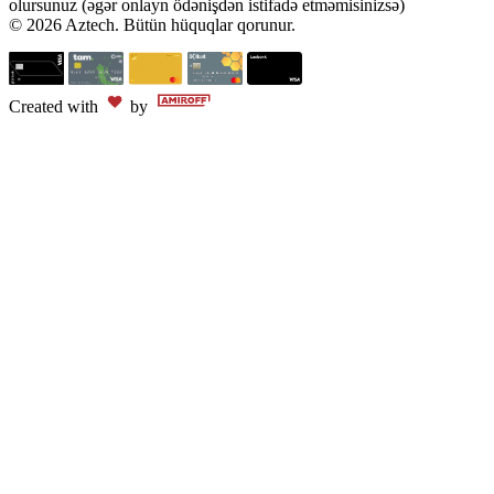
olursunuz (əgər onlayn ödənişdən istifadə etməmisinizsə)
© 2026 Aztech. Bütün hüquqlar qorunur.
Created with
by