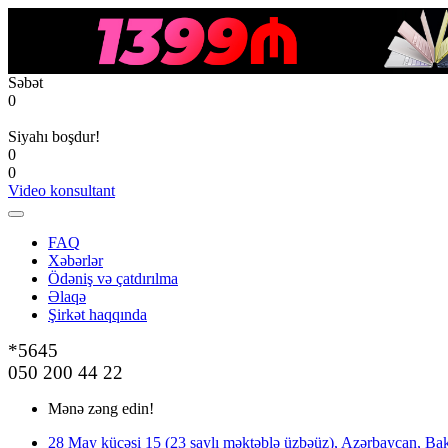
Səbət
0
Siyahı boşdur!
0
0
Video konsultant
FAQ
Xəbərlər
Ödəniş və çatdırılma
Əlaqə
Şirkət haqqında
*5645
050 200 44 22
Mənə zəng edin!
28 May küçəsi 15 (23 saylı məktəblə üzbəüz), Azərbaycan, Bak