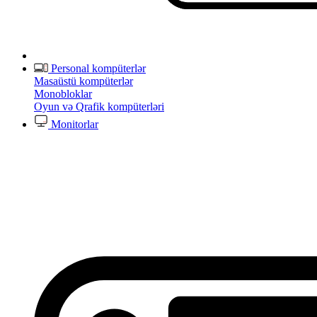
Personal kompüterlər
Masaüstü kompüterlər
Monobloklar
Oyun və Qrafik kompüterləri
Monitorlar