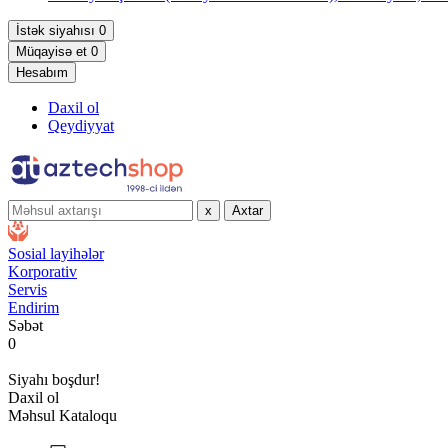
İstək siyahısı
0
Müqayisə et
0
Hesabım
Daxil ol
Qeydiyyat
x
Axtar
Sosial layihələr
Korporativ
Servis
Endirim
Səbət
0
Siyahı boşdur!
Daxil ol
Məhsul Kataloqu