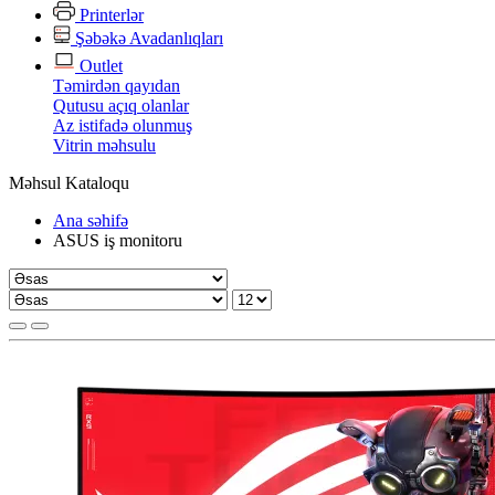
Printerlər
Şəbəkə Avadanlıqları
Outlet
Təmirdən qayıdan
Qutusu açıq olanlar
Az istifadə olunmuş
Vitrin məhsulu
Məhsul Kataloqu
Ana səhifə
ASUS iş monitoru