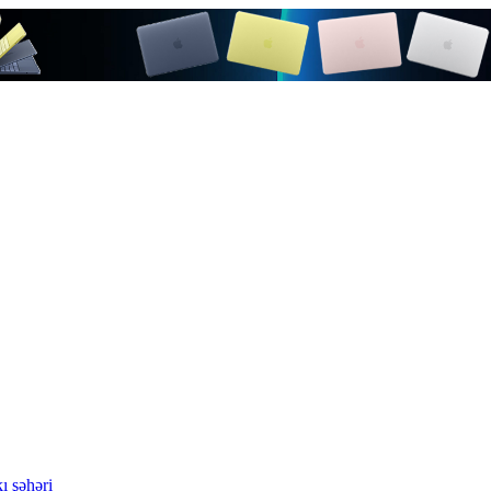
ı şəhəri