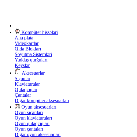
Kompüter hissələri
Ana plata
Videokartlar
Qida Blokları
Soyutma Sistemləri
Yaddaş qurğuları
Keyslər
Aksesuarlar
Siçanlar
Klaviaturalar
Qulaqcıqlar
Çantalar
Digər kompüter aksesuarları
Oyun aksesuarları
Oyun siçanları
Oyun klaviaturaları
Oyun qulaqcıqları
Oyun çantaları
Digər oyun aksesuarları