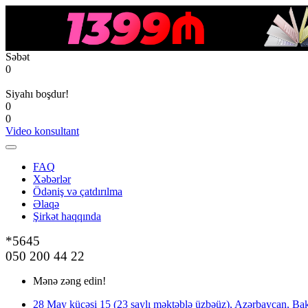
Səbət
0
Siyahı boşdur!
0
0
Video konsultant
FAQ
Xəbərlər
Ödəniş və çatdırılma
Əlaqə
Şirkət haqqında
*5645
050 200 44 22
Mənə zəng edin!
28 May küçəsi 15 (23 saylı məktəblə üzbəüz), Azərbaycan, Bak