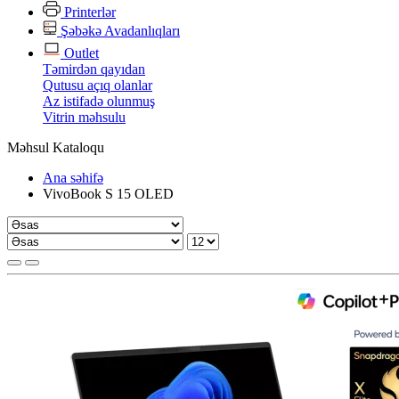
Printerlər
Şəbəkə Avadanlıqları
Outlet
Təmirdən qayıdan
Qutusu açıq olanlar
Az istifadə olunmuş
Vitrin məhsulu
Məhsul Kataloqu
Ana səhifə
VivoBook S 15 OLED