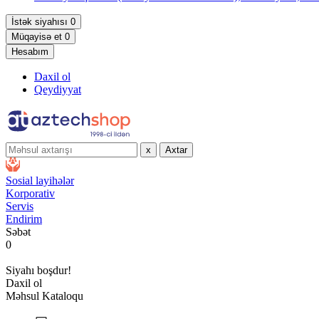
İstək siyahısı
0
Müqayisə et
0
Hesabım
Daxil ol
Qeydiyyat
x
Axtar
Sosial layihələr
Korporativ
Servis
Endirim
Səbət
0
Siyahı boşdur!
Daxil ol
Məhsul Kataloqu