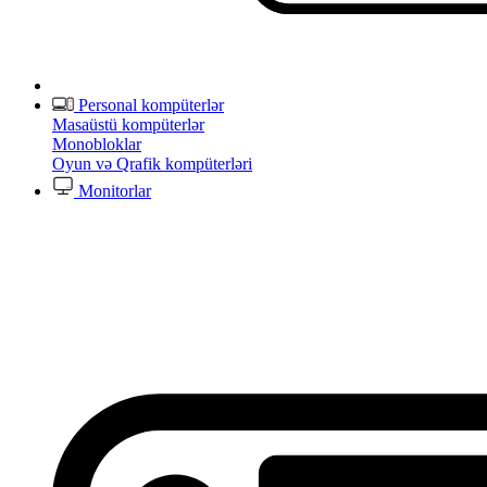
Personal kompüterlər
Masaüstü kompüterlər
Monobloklar
Oyun və Qrafik kompüterləri
Monitorlar