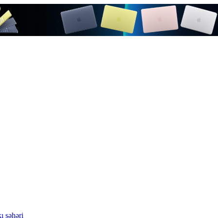
ı şəhəri