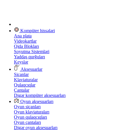
Kompüter hissələri
Ana plata
Videokartlar
Qida Blokları
Soyutma Sistemləri
Yaddaş qurğuları
Keyslər
Aksesuarlar
Siçanlar
Klaviaturalar
Qulaqcıqlar
Çantalar
Digər kompüter aksesuarları
Oyun aksesuarları
Oyun siçanları
Oyun klaviaturaları
Oyun qulaqcıqları
Oyun çantaları
Digər oyun aksesuarları