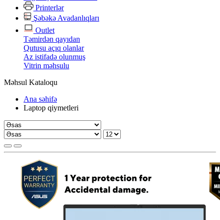
Printerlər
Şəbəkə Avadanlıqları
Outlet
Təmirdən qayıdan
Qutusu açıq olanlar
Az istifadə olunmuş
Vitrin məhsulu
Məhsul Kataloqu
Ana səhifə
Laptop qiymetleri