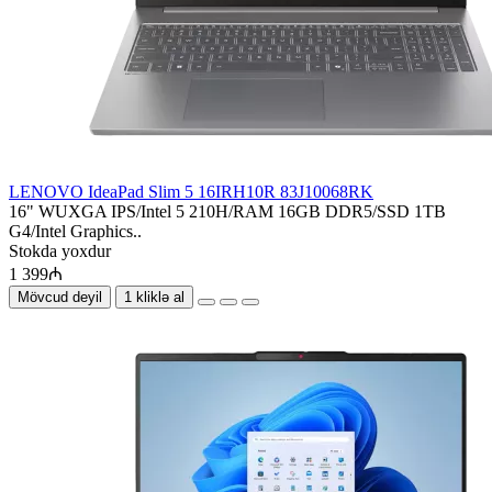
LENOVO IdeaPad Slim 5 16IRH10R 83J10068RK
16" WUXGA IPS/Intel 5 210H/RAM 16GB DDR5/SSD 1TB
G4/Intel Graphics..
Stokda yoxdur
1 399₼
Mövcud deyil
1 kliklə al