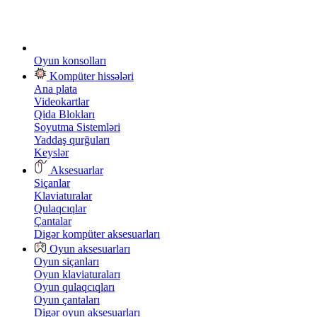
Oyun konsolları
Kompüter hissələri
Ana plata
Videokartlar
Qida Blokları
Soyutma Sistemləri
Yaddaş qurğuları
Keyslər
Aksesuarlar
Siçanlar
Klaviaturalar
Qulaqcıqlar
Çantalar
Digər kompüter aksesuarları
Oyun aksesuarları
Oyun siçanları
Oyun klaviaturaları
Oyun qulaqcıqları
Oyun çantaları
Digər oyun aksesuarları