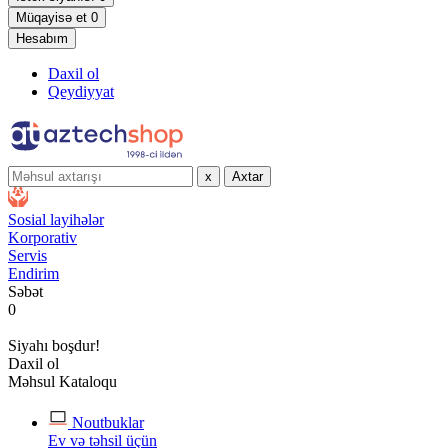
Müqayisə et
0
Hesabım
Daxil ol
Qeydiyyat
x
Axtar
Sosial layihələr
Korporativ
Servis
Endirim
Səbət
0
Siyahı boşdur!
Daxil ol
Məhsul Kataloqu
Noutbuklar
Ev və təhsil üçün