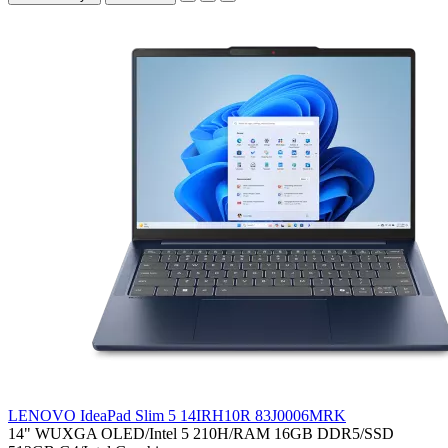
LENOVO IdeaPad Slim 5 14IRH10R 83J0006MRK
14" WUXGA OLED/Intel 5 210H/RAM 16GB DDR5/SSD