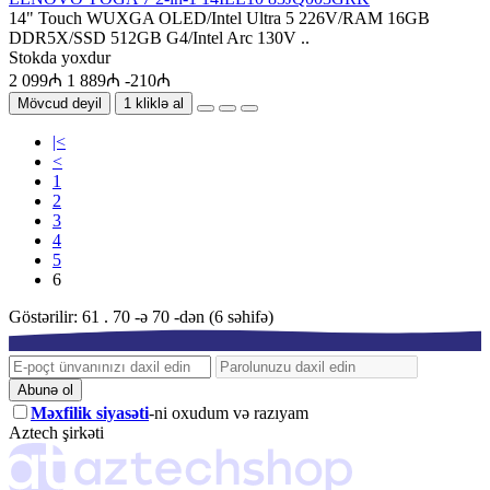
14" Touch WUXGA OLED/Intel Ultra 5 226V/RAM 16GB
DDR5X/SSD 512GB G4/Intel Arc 130V ..
Stokda yoxdur
2 099₼
1 889₼
-210₼
Mövcud deyil
1 kliklə al
|<
<
1
2
3
4
5
6
Göstərilir: 61 . 70 -ə 70 -dən (6 səhifə)
Abunə ol
Məxfilik siyasəti
-ni oxudum və razıyam
Aztech şirkəti