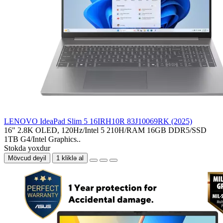
LENOVO IdeaPad Slim 5 16IRH10R 83J10069RK (2025)
16" 2.8K OLED, 120Hz/Intel 5 210H/RAM 16GB DDR5/SSD
1TB G4/Intel Graphics..
Stokda yoxdur
Mövcud deyil
1 kliklə al