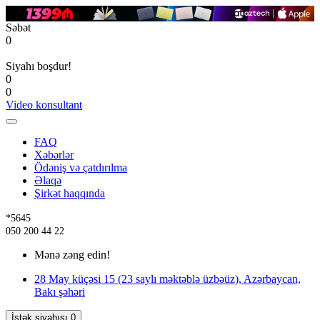
Səbət
0
Siyahı boşdur!
0
0
Video konsultant
FAQ
Xəbərlər
Ödəniş və çatdırılma
Əlaqə
Şirkət haqqında
*5645
050 200 44 22
Mənə zəng edin!
28 May küçəsi 15 (23 saylı məktəblə üzbəüz), Azərbaycan,
Bakı şəhəri
İstək siyahısı
0