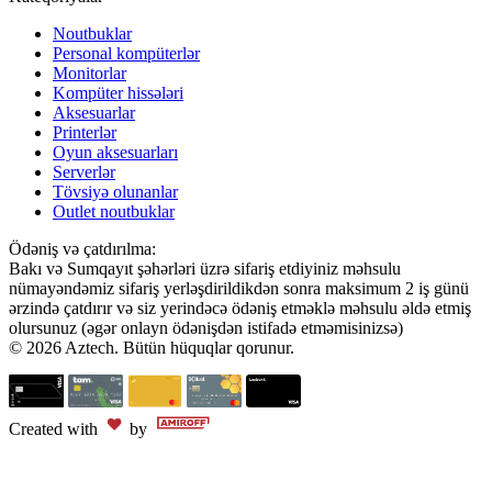
Noutbuklar
Personal kompüterlər
Monitorlar
Kompüter hissələri
Aksesuarlar
Printerlər
Oyun aksesuarları
Serverlər
Tövsiyə olunanlar
Outlet noutbuklar
Ödəniş və çatdırılma:
Bakı və Sumqayıt şəhərləri üzrə sifariş etdiyiniz məhsulu
nümayəndəmiz sifariş yerləşdirildikdən sonra maksimum 2 iş günü
ərzində çatdırır və siz yerindəcə ödəniş etməklə məhsulu əldə etmiş
olursunuz (əgər onlayn ödənişdən istifadə etməmisinizsə)
© 2026 Aztech. Bütün hüquqlar qorunur.
Created with
by