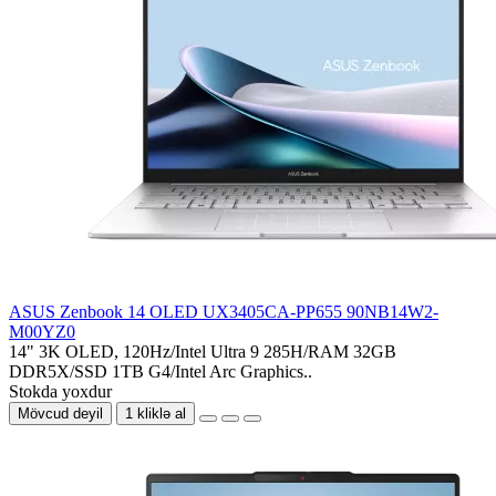
ASUS Zenbook 14 OLED UX3405CA-PP655 90NB14W2-
M00YZ0
14" 3K OLED, 120Hz/Intel Ultra 9 285H/RAM 32GB
DDR5X/SSD 1TB G4/Intel Arc Graphics..
Stokda yoxdur
Mövcud deyil
1 kliklə al