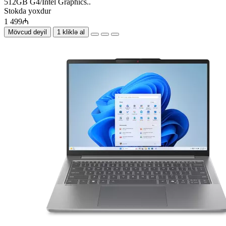
512GB G4/Intel Graphics..
Stokda yoxdur
1 499₼
Mövcud deyil
1 kliklə al