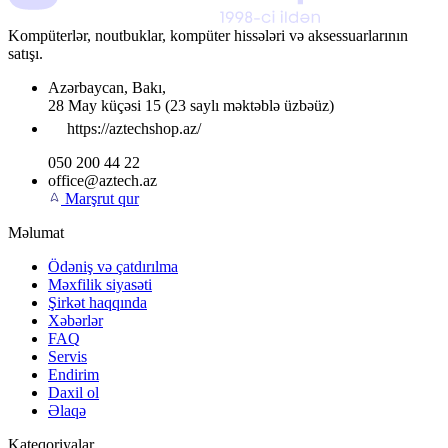
Kompüterlər, noutbuklar, kompüter hissələri və aksessuarlarının
satışı.
Azərbaycan
,
Bakı
,
28 May küçəsi 15
(23 saylı məktəblə üzbəüz)
https://aztechshop.az/
050 200 44 22
office@aztech.az
Marşrut qur
Məlumat
Ödəniş və çatdırılma
Məxfilik siyasəti
Şirkət haqqında
Xəbərlər
FAQ
Servis
Endirim
Daxil ol
Əlaqə
Kateqoriyalar