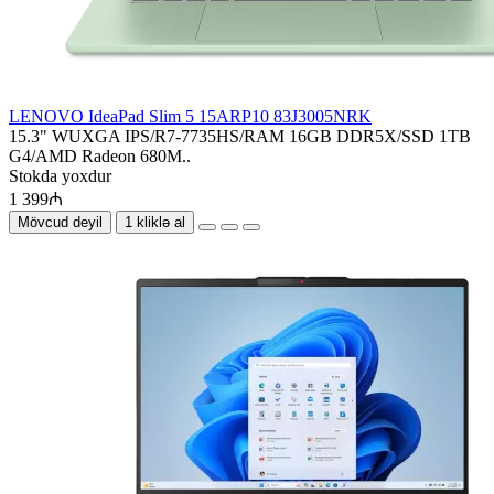
LENOVO IdeaPad Slim 5 15ARP10 83J3005NRK
15.3" WUXGA IPS/R7-7735HS/RAM 16GB DDR5X/SSD 1TB
G4/AMD Radeon 680M..
Stokda yoxdur
1 399₼
Mövcud deyil
1 kliklə al