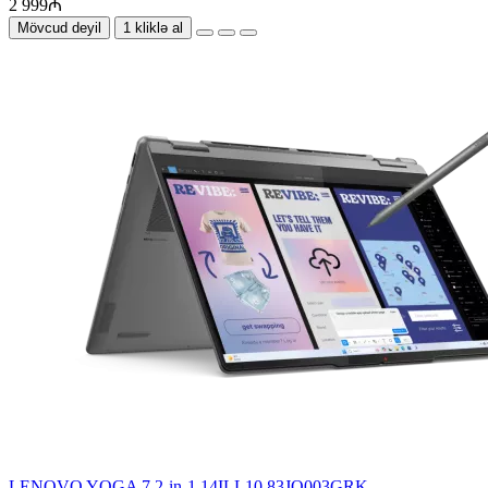
2 999₼
Mövcud deyil
1 kliklə al
LENOVO YOGA 7 2-in-1 14ILL10 83JQ003GRK