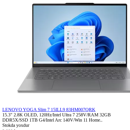
LENOVO YOGA Slim 7 15ILL9 83HM007QRK
15.3" 2.8K OLED, 120Hz/Intel Ultra 7 258V/RAM 32GB
DDR5X/SSD 1TB G4/Intel Arc 140V/Win 11 Home..
Stokda yoxdur