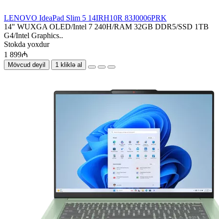
LENOVO IdeaPad Slim 5 14IRH10R 83J0006PRK
14" WUXGA OLED/Intel 7 240H/RAM 32GB DDR5/SSD 1TB
G4/Intel Graphics..
Stokda yoxdur
1 899₼
Mövcud deyil
1 kliklə al