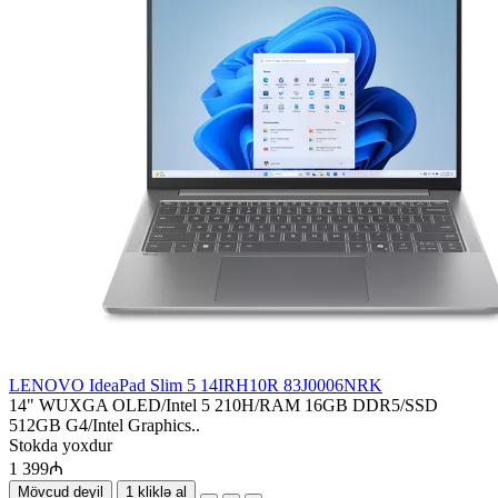
LENOVO IdeaPad Slim 5 14IRH10R 83J0006NRK
14" WUXGA OLED/Intel 5 210H/RAM 16GB DDR5/SSD
512GB G4/Intel Graphics..
Stokda yoxdur
1 399₼
Mövcud deyil
1 kliklə al