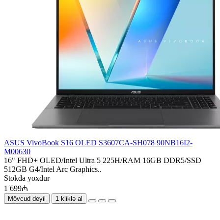
ASUS VivoBook S16 OLED S3607CA-SH078 90NB16I2-
M00630
16" FHD+ OLED/Intel Ultra 5 225H/RAM 16GB DDR5/SSD
512GB G4/Intel Arc Graphics..
Stokda yoxdur
1 699₼
Mövcud deyil
1 kliklə al