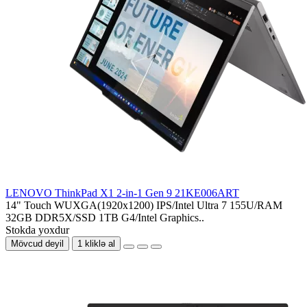
LENOVO ThinkPad X1 2-in-1 Gen 9 21KE006ART
14" Touch WUXGA(1920x1200) IPS/Intel Ultra 7 155U/RAM
32GB DDR5X/SSD 1TB G4/Intel Graphics..
Stokda yoxdur
Mövcud deyil
1 kliklə al