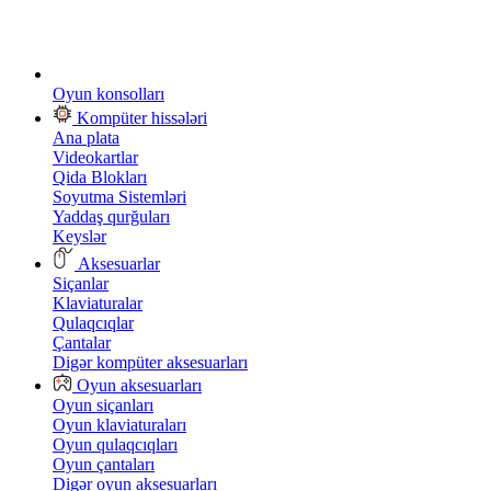
Oyun konsolları
Kompüter hissələri
Ana plata
Videokartlar
Qida Blokları
Soyutma Sistemləri
Yaddaş qurğuları
Keyslər
Aksesuarlar
Siçanlar
Klaviaturalar
Qulaqcıqlar
Çantalar
Digər kompüter aksesuarları
Oyun aksesuarları
Oyun siçanları
Oyun klaviaturaları
Oyun qulaqcıqları
Oyun çantaları
Digər oyun aksesuarları