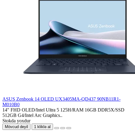
ASUS Zenbook 14 OLED UX3405MA-QD437 90NB11R1-
M010B0
14" FHD OLED/Intel Ultra 5 125H/RAM 16GB DDR5X/SSD
512GB G4/Intel Arc Graphics..
Stokda yoxdur
Mövcud deyil
1 kliklə al