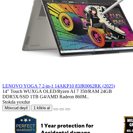
LENOVO YOGA 7 2-in-1 14AKP10 83JR0062RK (2025)
14" Touch WUXGA OLED/Ryzen AI 7 350/RAM 24GB
DDR5X/SSD 1TB G4/AMD Radeon 860M..
Stokda yoxdur
Mövcud deyil
1 kliklə al