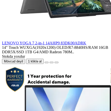
LENOVO YOGA 7 2-in-1 14AHP9 83DK00ADRK
14" Touch WUXGA(1920x1200) OLED/R7-8840HS/RAM 16GB
DDR5X/SSD 1TB G4/AMD Radeon 780M..
Stokda yoxdur
Mövcud deyil
1 kliklə al