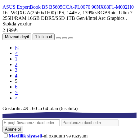
ASUS ExpertBook B5 B5605CCA-PL0070 90NX08F1-M002H0
16" WQXGA(2560x1600) IPS, 144Hz, 139% sRGB/Intel Ultra 7
255H/RAM 16GB DDR5/SSD 1TB Gen4/Intel Arc Graphics..
Stokda yoxdur
2 199₼
Mövcud deyil
1 kliklə al
|<
<
1
2
3
4
5
6
>
>|
Göstərilir: 49 . 60 -ə 64 -dən (6 səhifə)
Abunə ol
Məxfilik siyasəti
-ni oxudum və razıyam