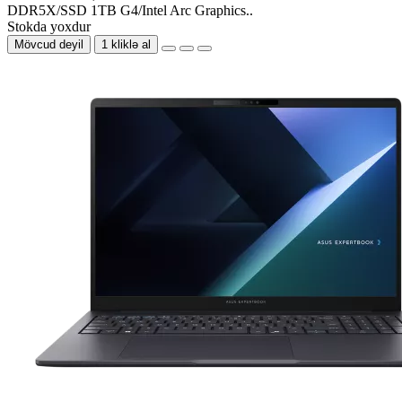
DDR5X/SSD 1TB G4/Intel Arc Graphics..
Stokda yoxdur
Mövcud deyil
1 kliklə al