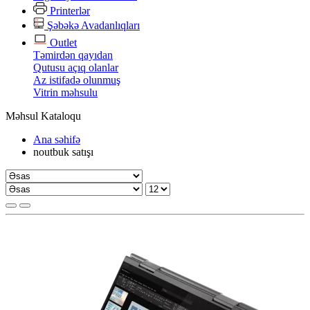
Printerlər
Şəbəkə Avadanlıqları
Outlet
Təmirdən qayıdan
Qutusu açıq olanlar
Az istifadə olunmuş
Vitrin məhsulu
Məhsul Kataloqu
Ana səhifə
noutbuk satışı