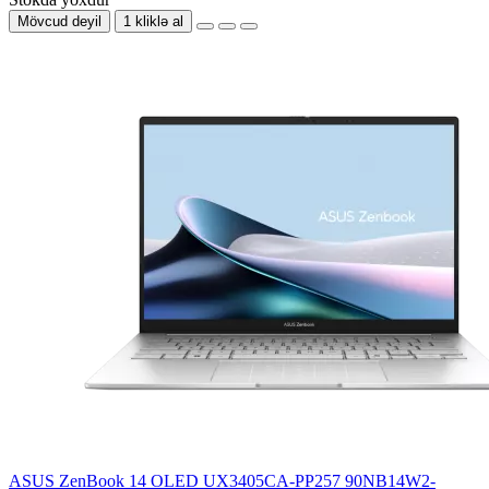
Mövcud deyil
1 kliklə al
ASUS ZenBook 14 OLED UX3405CA-PP257 90NB14W2-