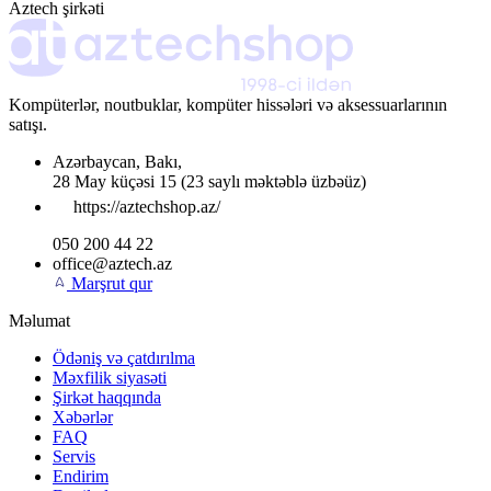
Aztech şirkəti
Kompüterlər, noutbuklar, kompüter hissələri və aksessuarlarının
satışı.
Azərbaycan
,
Bakı
,
28 May küçəsi 15
(23 saylı məktəblə üzbəüz)
https://aztechshop.az/
050 200 44 22
office@aztech.az
Marşrut qur
Məlumat
Ödəniş və çatdırılma
Məxfilik siyasəti
Şirkət haqqında
Xəbərlər
FAQ
Servis
Endirim