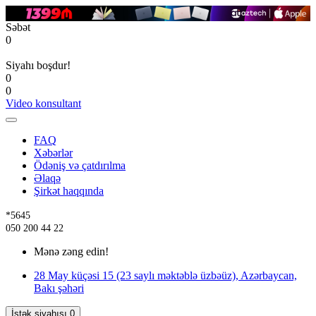
Səbət
0
Siyahı boşdur!
0
0
Video konsultant
FAQ
Xəbərlər
Ödəniş və çatdırılma
Əlaqə
Şirkət haqqında
*5645
050 200 44 22
Mənə zəng edin!
28 May küçəsi 15 (23 saylı məktəblə üzbəüz), Azərbaycan,
Bakı şəhəri
İstək siyahısı
0