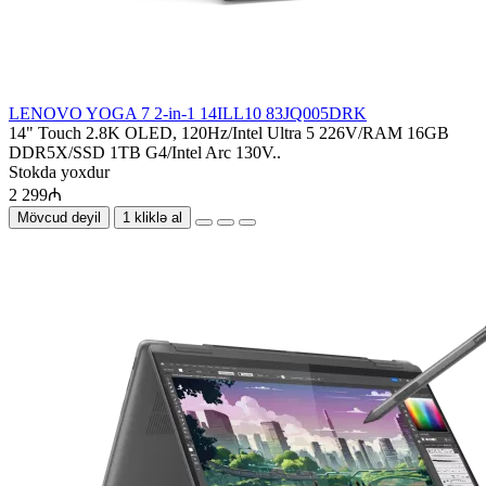
LENOVO YOGA 7 2-in-1 14ILL10 83JQ005DRK
14" Touch 2.8K OLED, 120Hz/Intel Ultra 5 226V/RAM 16GB
DDR5X/SSD 1TB G4/Intel Arc 130V..
Stokda yoxdur
2 299₼
Mövcud deyil
1 kliklə al