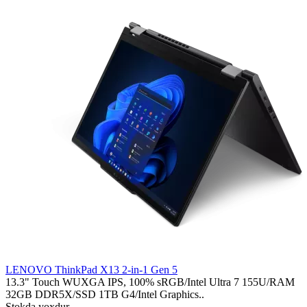
LENOVO ThinkPad X13 2-in-1 Gen 5
13.3" Touch WUXGA IPS, 100% sRGB/Intel Ultra 7 155U/RAM
32GB DDR5X/SSD 1TB G4/Intel Graphics..
Stokda yoxdur