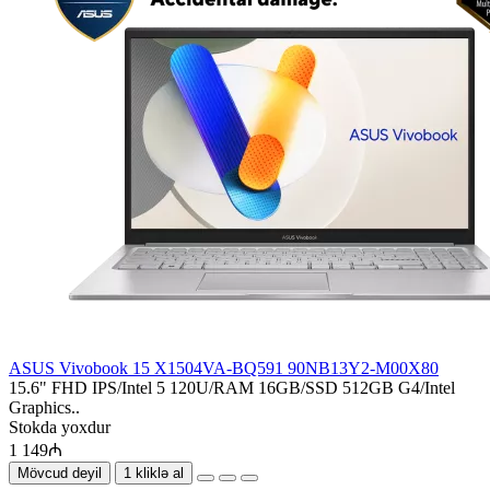
ASUS Vivobook 15 X1504VA-BQ591 90NB13Y2-M00X80
15.6" FHD IPS/Intel 5 120U/RAM 16GB/SSD 512GB G4/Intel
Graphics..
Stokda yoxdur
1 149₼
Mövcud deyil
1 kliklə al