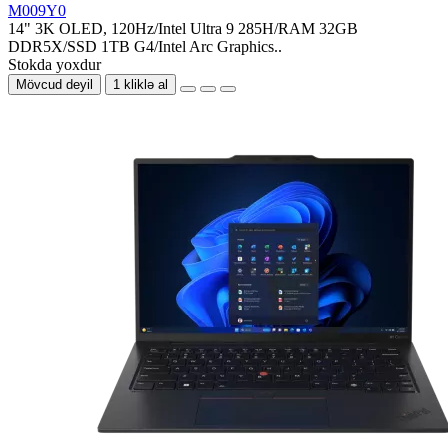
M009Y0
14" 3K OLED, 120Hz/Intel Ultra 9 285H/RAM 32GB
DDR5X/SSD 1TB G4/Intel Arc Graphics..
Stokda yoxdur
Mövcud deyil
1 kliklə al