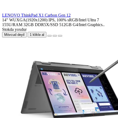
LENOVO ThinkPad X1 Carbon Gen 12
14" WUXGA(1920x1200) IPS, 100% sRGB/Intel Ultra 7
155U/RAM 32GB DDR5X/SSD 512GB G4/Intel Graphics..
Stokda yoxdur
Mövcud deyil
1 kliklə al