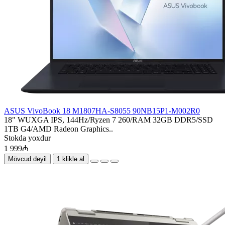
ASUS VivoBook 18 M1807HA-S8055 90NB15P1-M002R0
18" WUXGA IPS, 144Hz/Ryzen 7 260/RAM 32GB DDR5/SSD
1TB G4/AMD Radeon Graphics..
Stokda yoxdur
1 999₼
Mövcud deyil
1 kliklə al