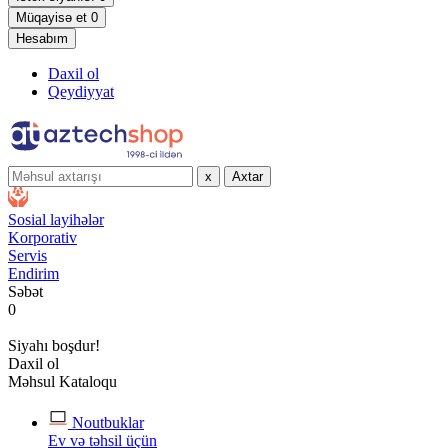
Müqayisə et
0
Hesabım
Daxil ol
Qeydiyyat
x
Axtar
Sosial layihələr
Korporativ
Servis
Endirim
Səbət
0
Siyahı boşdur!
Daxil ol
Məhsul Kataloqu
Noutbuklar
Ev və təhsil üçün