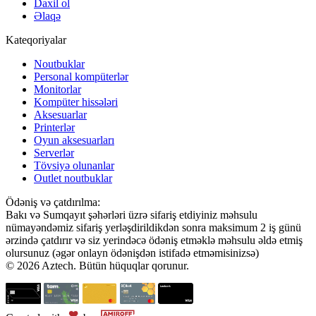
Daxil ol
Əlaqə
Kateqoriyalar
Noutbuklar
Personal kompüterlər
Monitorlar
Kompüter hissələri
Aksesuarlar
Printerlər
Oyun aksesuarları
Serverlər
Tövsiyə olunanlar
Outlet noutbuklar
Ödəniş və çatdırılma:
Bakı və Sumqayıt şəhərləri üzrə sifariş etdiyiniz məhsulu
nümayəndəmiz sifariş yerləşdirildikdən sonra maksimum 2 iş günü
ərzində çatdırır və siz yerindəcə ödəniş etməklə məhsulu əldə etmiş
olursunuz (əgər onlayn ödənişdən istifadə etməmisinizsə)
© 2026 Aztech. Bütün hüquqlar qorunur.