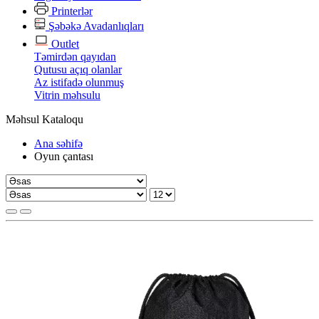
Printerlər
Şəbəkə Avadanlıqları
Outlet
Təmirdən qayıdan
Qutusu açıq olanlar
Az istifadə olunmuş
Vitrin məhsulu
Məhsul Kataloqu
Ana səhifə
Oyun çantası