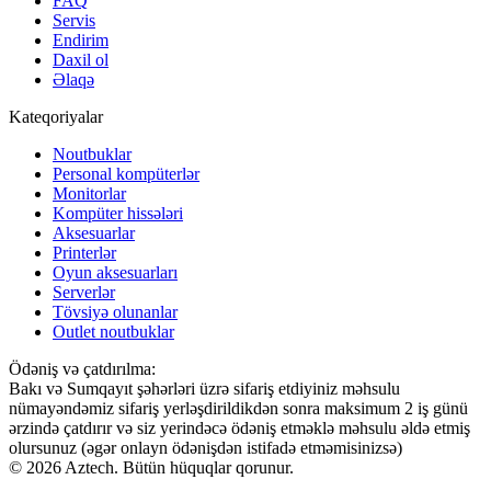
FAQ
Servis
Endirim
Daxil ol
Əlaqə
Kateqoriyalar
Noutbuklar
Personal kompüterlər
Monitorlar
Kompüter hissələri
Aksesuarlar
Printerlər
Oyun aksesuarları
Serverlər
Tövsiyə olunanlar
Outlet noutbuklar
Ödəniş və çatdırılma:
Bakı və Sumqayıt şəhərləri üzrə sifariş etdiyiniz məhsulu
nümayəndəmiz sifariş yerləşdirildikdən sonra maksimum 2 iş günü
ərzində çatdırır və siz yerindəcə ödəniş etməklə məhsulu əldə etmiş
olursunuz (əgər onlayn ödənişdən istifadə etməmisinizsə)
© 2026 Aztech. Bütün hüquqlar qorunur.