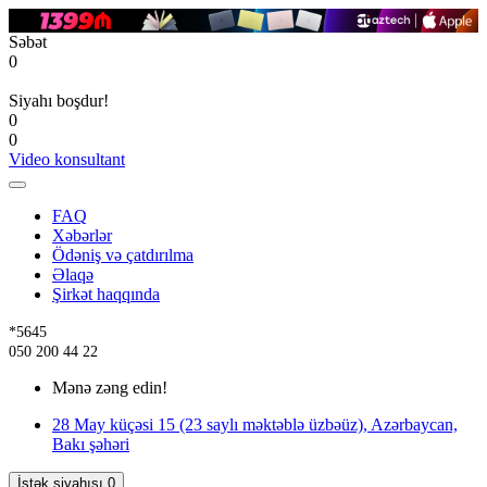
Səbət
0
Siyahı boşdur!
0
0
Video konsultant
FAQ
Xəbərlər
Ödəniş və çatdırılma
Əlaqə
Şirkət haqqında
*5645
050 200 44 22
Mənə zəng edin!
28 May küçəsi 15 (23 saylı məktəblə üzbəüz), Azərbaycan,
Bakı şəhəri
İstək siyahısı
0