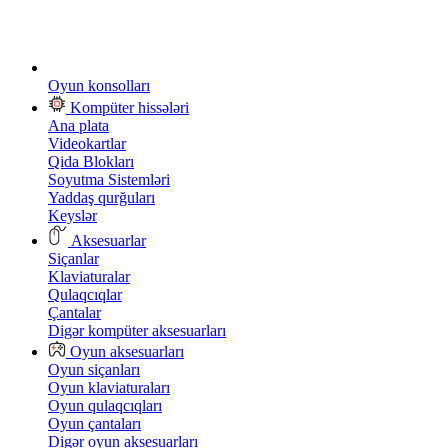
Oyun konsolları
Kompüter hissələri
Ana plata
Videokartlar
Qida Blokları
Soyutma Sistemləri
Yaddaş qurğuları
Keyslər
Aksesuarlar
Siçanlar
Klaviaturalar
Qulaqcıqlar
Çantalar
Digər kompüter aksesuarları
Oyun aksesuarları
Oyun siçanları
Oyun klaviaturaları
Oyun qulaqcıqları
Oyun çantaları
Digər oyun aksesuarları