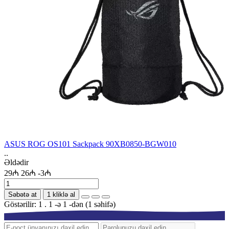
ASUS ROG OS101 Sackpack 90XB0850-BGW010
..
Əldədir
29₼
26₼
-3₼
Səbətə at
1 kliklə al
Göstərilir: 1 . 1 -ə 1 -dən (1 səhifə)