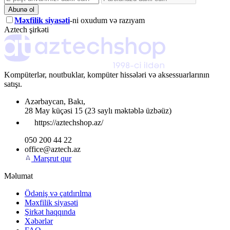
Abunə ol
Məxfilik siyasəti
-ni oxudum və razıyam
Aztech şirkəti
Kompüterlər, noutbuklar, kompüter hissələri və aksessuarlarının
satışı.
Azərbaycan
,
Bakı
,
28 May küçəsi 15
(23 saylı məktəblə üzbəüz)
https://aztechshop.az/
050 200 44 22
office@aztech.az
Marşrut qur
Məlumat
Ödəniş və çatdırılma
Məxfilik siyasəti
Şirkət haqqında
Xəbərlər