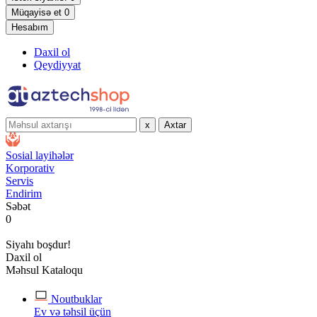
Müqayisə et
0
Hesabım
Daxil ol
Qeydiyyat
x
Axtar
Sosial layihələr
Korporativ
Servis
Endirim
Səbət
0
Siyahı boşdur!
Daxil ol
Məhsul Kataloqu
Noutbuklar
Ev və təhsil üçün