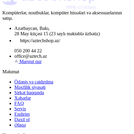
Kompüterlər, noutbuklar, kompüter hissələri və aksessuarlarının
satışı.
Azərbaycan
,
Bakı
,
28 May küçəsi 15
(23 saylı məktəblə üzbəüz)
https://aztechshop.az/
050 200 44 22
office@aztech.az
Marşrut qur
Məlumat
Ödəniş və çatdırılma
Məxfilik siyasəti
Şirkət haqqında
Xəbərlər
FAQ
Servis
Endirim
Daxil ol
Əlaqə