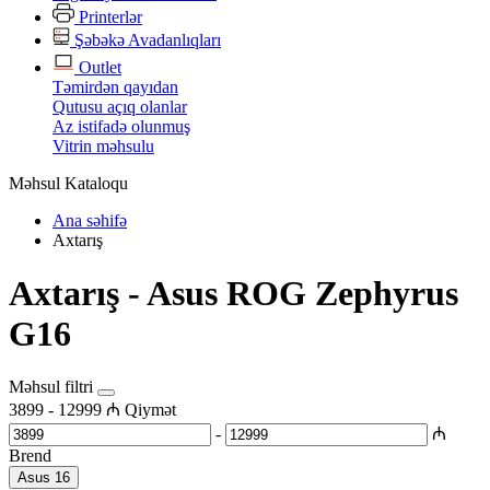
Printerlər
Şəbəkə Avadanlıqları
Outlet
Təmirdən qayıdan
Qutusu açıq olanlar
Az istifadə olunmuş
Vitrin məhsulu
Məhsul Kataloqu
Ana səhifə
Axtarış
Axtarış - Asus ROG Zephyrus
G16
Məhsul filtri
3899
-
12999
₼
Qiymət
-
₼
Brend
Asus
16