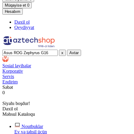
Müqayisə et
0
Hesabım
Daxil ol
Qeydiyyat
x
Axtar
Sosial layihələr
Korporativ
Servis
Endirim
Səbət
0
Siyahı boşdur!
Daxil ol
Məhsul Kataloqu
Noutbuklar
Ev və təhsil üçün