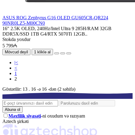
ASUS ROG Zephyrus G16 OLED GU605CR-QR224
90NR0LZ5-M00CN0
16" 2.5K OLED, 240Hz/Intel Ultra 9 285H/RAM 32GB
DDR5X/SSD 1TB G4/RTX 5070Ti 12GB..
Stokda yoxdur
5 799₼
Mövcud deyil
1 kliklə al
|<
<
1
2
Göstərilir: 13 . 16 -ə 16 -dən (2 səhifə)
Abunə ol
Məxfilik siyasəti
-ni oxudum və razıyam
Aztech şirkəti