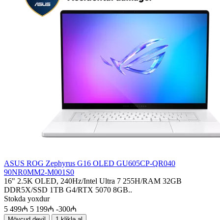
ASUS ROG Zephyrus G16 OLED GU605CP-QR040
90NR0MM2-M001S0
16" 2.5K OLED, 240Hz/Intel Ultra 7 255H/RAM 32GB
DDR5X/SSD 1TB G4/RTX 5070 8GB..
Stokda yoxdur
5 499₼
5 199₼
-300₼
Mövcud deyil
1 kliklə al