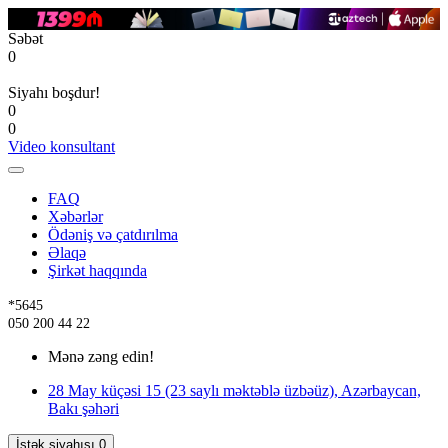
Səbət
0
Siyahı boşdur!
0
0
Video konsultant
FAQ
Xəbərlər
Ödəniş və çatdırılma
Əlaqə
Şirkət haqqında
*5645
050 200 44 22
Mənə zəng edin!
28 May küçəsi 15 (23 saylı məktəblə üzbəüz), Azərbaycan,
Bakı şəhəri
İstək siyahısı
0