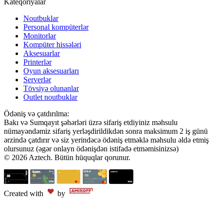
Kateqoriyalar
Noutbuklar
Personal kompüterlər
Monitorlar
Kompüter hissələri
Aksesuarlar
Printerlər
Oyun aksesuarları
Serverlər
Tövsiyə olunanlar
Outlet noutbuklar
Ödəniş və çatdırılma:
Bakı və Sumqayıt şəhərləri üzrə sifariş etdiyiniz məhsulu
nümayəndəmiz sifariş yerləşdirildikdən sonra maksimum 2 iş günü
ərzində çatdırır və siz yerindəcə ödəniş etməklə məhsulu əldə etmiş
olursunuz (əgər onlayn ödənişdən istifadə etməmisinizsə)
© 2026 Aztech. Bütün hüquqlar qorunur.
Created with
by