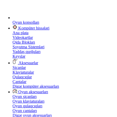
Oyun konsolları
Kompüter hissələri
Ana plata
Videokartlar
Qida Blokları
Soyutma Sistemləri
Yaddaş qurğuları
Keyslər
Aksesuarlar
Siçanlar
Klaviaturalar
Qulaqcıqlar
Çantalar
Digər kompüter aksesuarları
Oyun aksesuarları
Oyun siçanları
Oyun klaviaturaları
Oyun qulaqcıqları
Oyun çantaları
Digər oyun aksesuarları