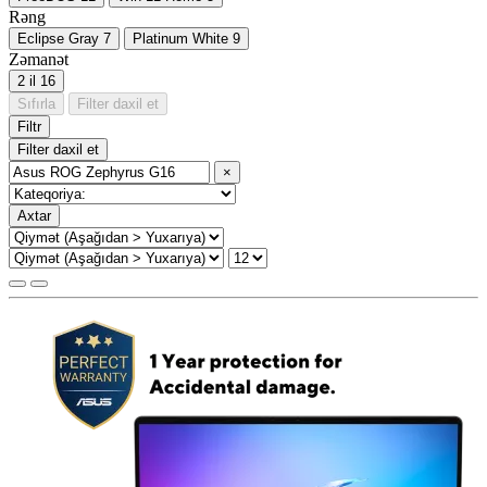
Rəng
Eclipse Gray
7
Platinum White
9
Zəmanət
2 il
16
Sıfırla
Filter daxil et
Filtr
Filter daxil et
×
Axtar