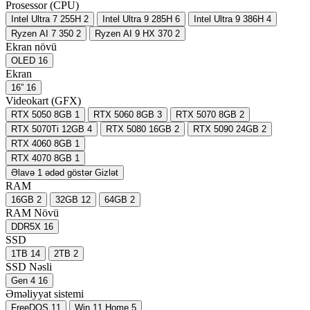
Prosessor (CPU)
Intel Ultra 7 255H
2
Intel Ultra 9 285H
6
Intel Ultra 9 386H
4
Ryzen AI 7 350
2
Ryzen AI 9 HX 370
2
Ekran növü
OLED
16
Ekran
16”
16
Videokart (GFX)
RTX 5050 8GB
1
RTX 5060 8GB
3
RTX 5070 8GB
2
RTX 5070Ti 12GB
4
RTX 5080 16GB
2
RTX 5090 24GB
2
RTX 4060 8GB
1
RTX 4070 8GB
1
Əlavə 1 ədəd göstər
Gizlət
RAM
16GB
2
32GB
12
64GB
2
RAM Növü
DDR5X
16
SSD
1TB
14
2TB
2
SSD Nəsli
Gen 4
16
Əməliyyat sistemi
FreeDOS
11
Win 11 Home
5