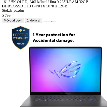
16" 2.5K OLED, 240Hz/Intel Ultra 9 285H/RAM 32GB
DDR5X/SSD 1TB G4/RTX 5070Ti 12GB..
Stokda yoxdur
5 799₼
Mövcud deyil
1 kliklə al