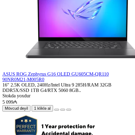
ASUS ROG Zephyrus G16 OLED GU605CM-QR110
90NR0M21-M005R0
16" 2.5K OLED, 240Hz/Intel Ultra 9 285H/RAM 32GB
DDR5X/SSD 1TB G4/RTX 5060 8GB..
Stokda yoxdur
5 099₼
Mövcud deyil
1 kliklə al