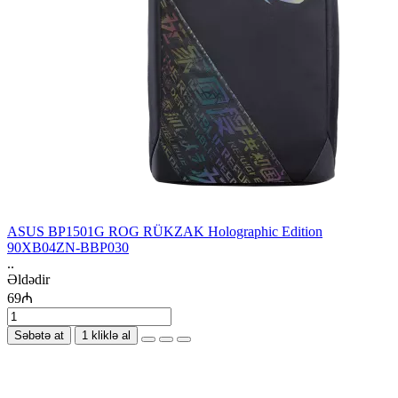
ASUS BP1501G ROG RÜKZAK Holographic Edition
90XB04ZN-BBP030
..
Əldədir
69₼
Səbətə at
1 kliklə al