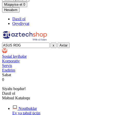
Müqayisə et
0
Hesabım
Daxil ol
Qeydiyyat
x
Axtar
Sosial layihələr
Korporativ
Servis
Endirim
Səbət
0
Siyahı boşdur!
Daxil ol
Məhsul Kataloqu
Noutbuklar
Ev və təhsil üçün