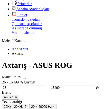
Printerlər
Şəbəkə Avadanlıqları
Outlet
Təmirdən qayıdan
Qutusu açıq olanlar
Az istifadə olunmuş
Vitrin məhsulu
Məhsul Kataloqu
Ana səhifə
Axtarış
Axtarış - ASUS ROG
Məhsul filtri
26
-
15499
₼
Qiymət
-
₼
Brend
Asus
187
Tezlik aralığı
20Hz - 20KHz
2
20 ~ 40000 Hz
4