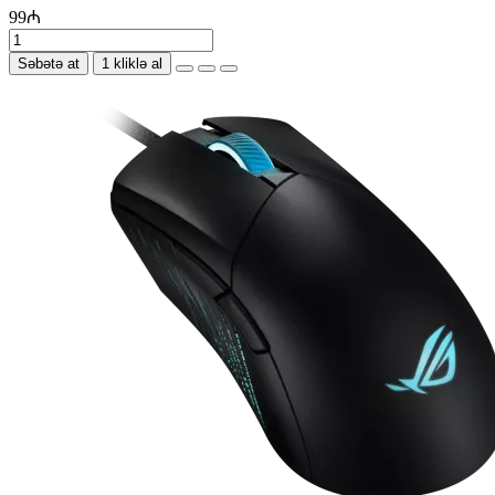
99₼
Səbətə at
1 kliklə al