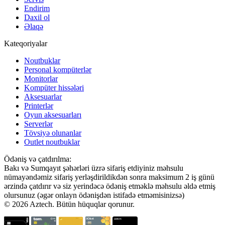
Endirim
Daxil ol
Əlaqə
Kateqoriyalar
Noutbuklar
Personal kompüterlər
Monitorlar
Kompüter hissələri
Aksesuarlar
Printerlər
Oyun aksesuarları
Serverlər
Tövsiyə olunanlar
Outlet noutbuklar
Ödəniş və çatdırılma:
Bakı və Sumqayıt şəhərləri üzrə sifariş etdiyiniz məhsulu
nümayəndəmiz sifariş yerləşdirildikdən sonra maksimum 2 iş günü
ərzində çatdırır və siz yerindəcə ödəniş etməklə məhsulu əldə etmiş
olursunuz (əgər onlayn ödənişdən istifadə etməmisinizsə)
© 2026 Aztech. Bütün hüquqlar qorunur.