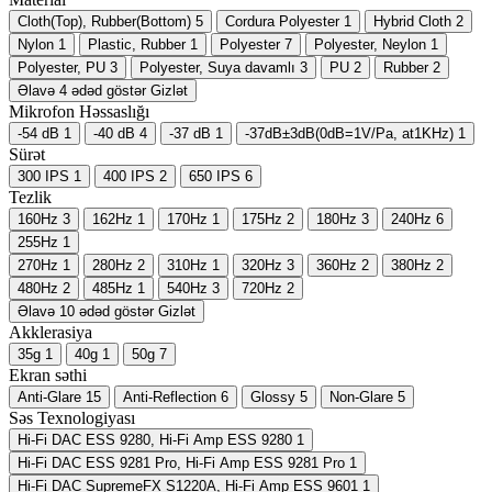
Cloth(Top), Rubber(Bottom)
5
Cordura Polyester
1
Hybrid Cloth
2
Nylon
1
Plastic, Rubber
1
Polyester
7
Polyester, Neylon
1
Polyester, PU
3
Polyester, Suya davamlı
3
PU
2
Rubber
2
Əlavə 4 ədəd göstər
Gizlət
Mikrofon Həssaslığı
-54 dB
1
-40 dB
4
-37 dB
1
-37dB±3dB(0dB=1V/Pa, at1KHz)
1
Sürət
300 IPS
1
400 IPS
2
650 IPS
6
Tezlik
160Hz
3
162Hz
1
170Hz
1
175Hz
2
180Hz
3
240Hz
6
255Hz
1
270Hz
1
280Hz
2
310Hz
1
320Hz
3
360Hz
2
380Hz
2
480Hz
2
485Hz
1
540Hz
3
720Hz
2
Əlavə 10 ədəd göstər
Gizlət
Akklerasiya
35g
1
40g
1
50g
7
Ekran səthi
Anti-Glare
15
Anti-Reflection
6
Glossy
5
Non-Glare
5
Səs Texnologiyası
Hi-Fi DAC ESS 9280, Hi-Fi Amp ESS 9280
1
Hi-Fi DAC ESS 9281 Pro, Hi-Fi Amp ESS 9281 Pro
1
Hi-Fi DAC SupremeFX S1220A, Hi-Fi Amp ESS 9601
1