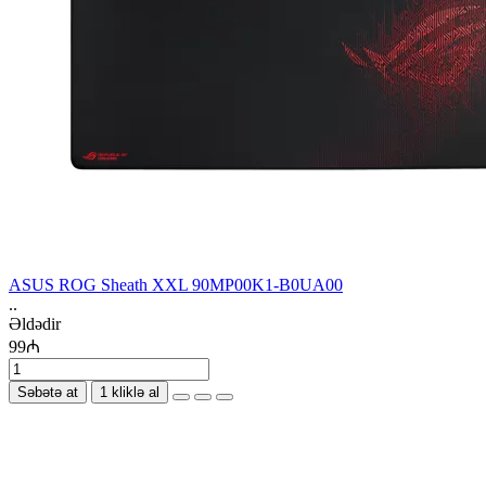
ASUS ROG Sheath XXL 90MP00K1-B0UA00
..
Əldədir
99₼
Səbətə at
1 kliklə al