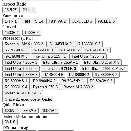
Aspect Ratio
16:9
29
21:9
2
Panel növü
E-TN
1
Fast IPS
14
Fast VA
2
QD-OLED
6
WOLED
8
Curved
1500R
2
1800R
2
Prosessor (CPU)
Ryzen AI MAX+ 395
2
i5-13450HX
2
i7-13650HX
3
i7-14650HX
3
i9-12900H
1
i9-13900H
2
i9-13980HX
1
i9-14900HX
5
Intel Ultra 5 225F
1
Intel Ultra 7 255H
2
Intel Ultra 7 265F
3
Intel Ultra 7 265KF
1
Intel Ultra 9 275HX
9
Intel Ultra 9 285H
6
Intel Ultra 9 285K
3
Intel Ultra 9 290HX Plus
1
Intel Ultra 9 386H
8
R7-4800H
6
R7-6800H
2
R7-6800HS
2
R9-6900HS
1
R9-6900HX
2
R9-7945HX
1
R9-8940HX
2
R9-9955HX
4
Ryzen 9 270
3
Ryzen AI 7 350
2
Ryzen AI 9 HX 370
6
Əlavə 21 ədəd göstər
Gizlət
Qida Bloku
600W
2
850W
5
1000W
1
Sistem blokunun tutumu
58 L
8
Dönmə bucağı