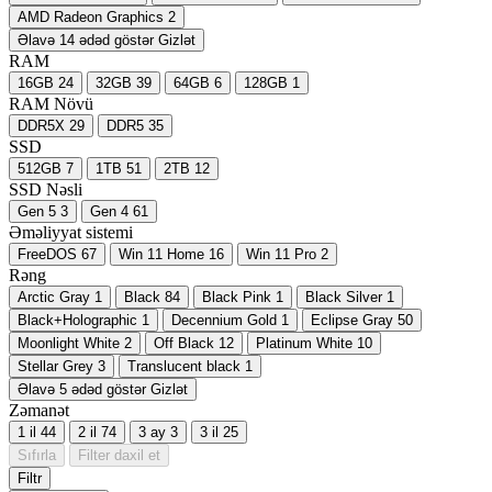
AMD Radeon Graphics
2
Əlavə 14 ədəd göstər
Gizlət
RAM
16GB
24
32GB
39
64GB
6
128GB
1
RAM Növü
DDR5X
29
DDR5
35
SSD
512GB
7
1TB
51
2TB
12
SSD Nəsli
Gen 5
3
Gen 4
61
Əməliyyat sistemi
FreeDOS
67
Win 11 Home
16
Win 11 Pro
2
Rəng
Arctic Gray
1
Black
84
Black Pink
1
Black Silver
1
Black+Holographic
1
Decennium Gold
1
Eclipse Gray
50
Moonlight White
2
Off Black
12
Platinum White
10
Stellar Grey
3
Translucent black
1
Əlavə 5 ədəd göstər
Gizlət
Zəmanət
1 il
44
2 il
74
3 ay
3
3 il
25
Sıfırla
Filter daxil et
Filtr