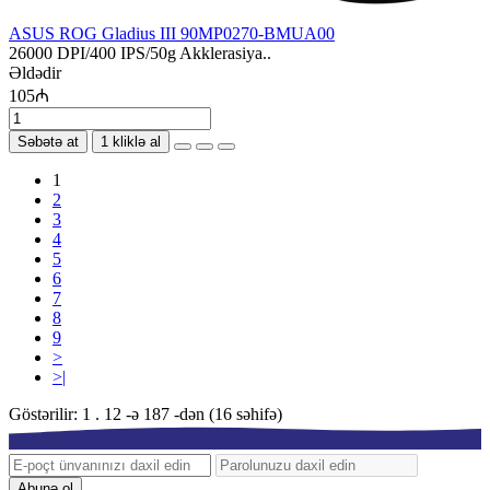
ASUS ROG Gladius III 90MP0270-BMUA00
26000 DPI/400 IPS/50g Akklerasiya..
Əldədir
105₼
Səbətə at
1 kliklə al
1
2
3
4
5
6
7
8
9
>
>|
Göstərilir: 1 . 12 -ə 187 -dən (16 səhifə)
Abunə ol