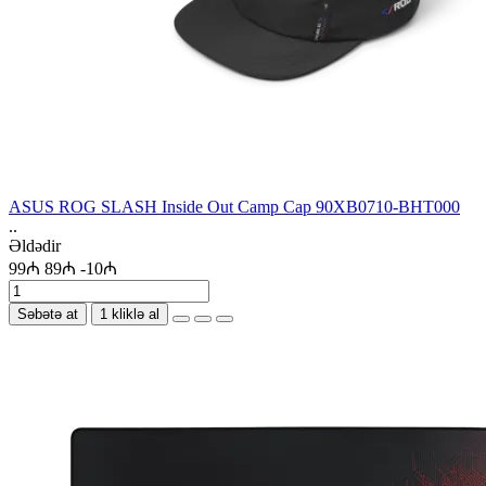
ASUS ROG SLASH Inside Out Camp Cap 90XB0710-BHT000
..
Əldədir
99₼
89₼
-10₼
Səbətə at
1 kliklə al