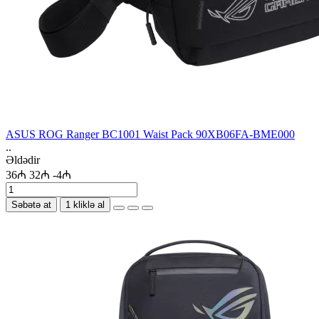
ASUS ROG Ranger BC1001 Waist Pack 90XB06FA-BME000
..
Əldədir
36₼
32₼
-4₼
Səbətə at
1 kliklə al