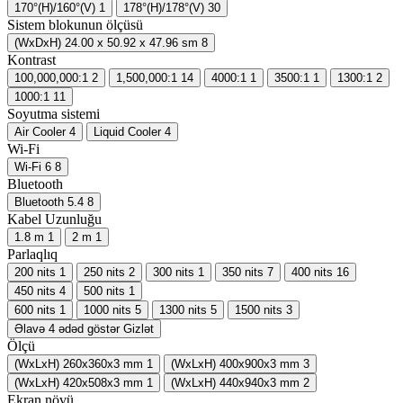
170°(H)/160°(V)
1
178°(H)/178°(V)
30
Sistem blokunun ölçüsü
(WxDxH) 24.00 x 50.92 x 47.96 sm
8
Kontrast
100,000,000:1
2
1,500,000:1
14
4000:1
1
3500:1
1
1300:1
2
1000:1
11
Soyutma sistemi
Air Cooler
4
Liquid Cooler
4
Wi-Fi
Wi-Fi 6
8
Bluetooth
Bluetooth 5.4
8
Kabel Uzunluğu
1.8 m
1
2 m
1
Parlaqlıq
200 nits
1
250 nits
2
300 nits
1
350 nits
7
400 nits
16
450 nits
4
500 nits
1
600 nits
1
1000 nits
5
1300 nits
5
1500 nits
3
Əlavə 4 ədəd göstər
Gizlət
Ölçü
(WxLxH) 260x360x3 mm
1
(WxLxH) 400x900x3 mm
3
(WxLxH) 420x508x3 mm
1
(WxLxH) 440x940x3 mm
2
Ekran növü