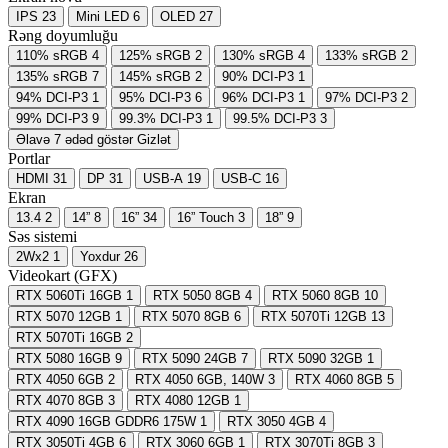
IPS
23
Mini LED
6
OLED
27
Rəng doyumluğu
110% sRGB
4
125% sRGB
2
130% sRGB
4
133% sRGB
2
135% sRGB
7
145% sRGB
2
90% DCI-P3
1
94% DCI-P3
1
95% DCI-P3
6
96% DCI-P3
1
97% DCI-P3
2
99% DCI-P3
9
99.3% DCI-P3
1
99.5% DCI-P3
3
Əlavə 7 ədəd göstər
Gizlət
Portlar
HDMI
31
DP
31
USB-A
19
USB-C
16
Ekran
13.4
2
14”
8
16”
34
16” Touch
3
18”
9
Səs sistemi
2Wx2
1
Yoxdur
26
Videokart (GFX)
RTX 5060Ti 16GB
1
RTX 5050 8GB
4
RTX 5060 8GB
10
RTX 5070 12GB
1
RTX 5070 8GB
6
RTX 5070Ti 12GB
13
RTX 5070Ti 16GB
2
RTX 5080 16GB
9
RTX 5090 24GB
7
RTX 5090 32GB
1
RTX 4050 6GB
2
RTX 4050 6GB, 140W
3
RTX 4060 8GB
5
RTX 4070 8GB
3
RTX 4080 12GB
1
RTX 4090 16GB GDDR6 175W
1
RTX 3050 4GB
4
RTX 3050Ti 4GB
6
RTX 3060 6GB
1
RTX 3070Ti 8GB
3