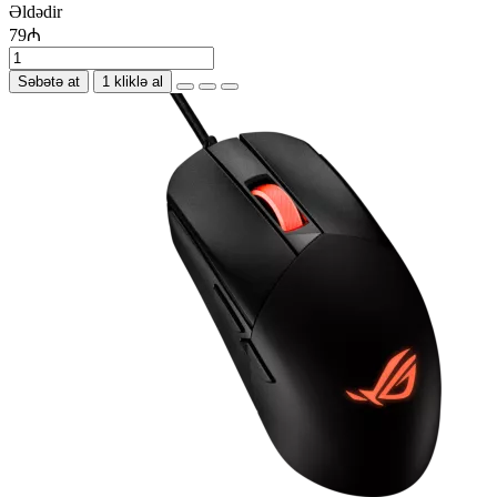
Əldədir
79₼
Səbətə at
1 kliklə al