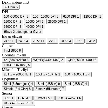
Daxili müqavimət
32 Ohm
6
DPI
100~36000 DPI
3
100 - 16000 DPI
3
6200 DPI
1
12000 DPI
1
16000 DPI
2
19000 DPI
2
26000 DPI
1
36000 DPI
3
42000 DPI
1
Əlavə 2 ədəd göstər
Gizlət
Ekran ölçüsü
24.1''
1
24.5''
4
26.5''
11
27″
6
31.5″
4
32''
1
34″
2
Chipset
Intel B860
8
Görüntü imkanı
4K (3840x2160)
6
WQHD(3440×1440)
2
QHD(2560×1440)
16
FHD(1920x1080)
5
Mikrofon Tezliyi
20 Hz – 20000 Hz
1
100Hz - 10KHz
2
100 ~ 10000 Hz
4
Qoşulması
Simli (3.5mm jack)
4
Simli (USB-A)
9
Simli (USB-C)
4
Simsiz (2.4 GHz)
8
Simsiz (Bluetooth)
7
Sensor
3311
1
Optical
1
PMW3335
1
ROG AimPoint
6
ROG AimPoint Pro
1
Material