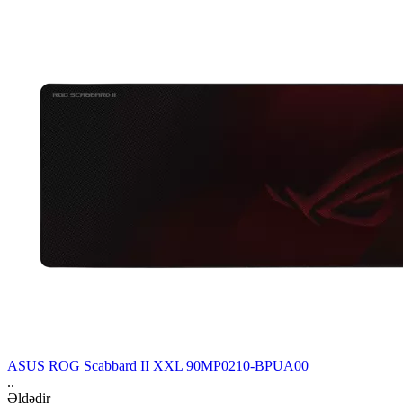
ASUS ROG Scabbard II XXL 90MP0210-BPUA00
..
Əldədir