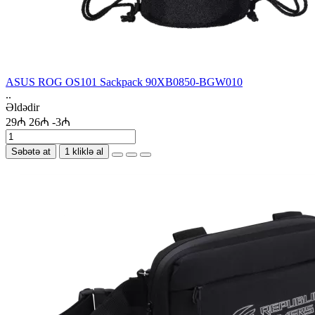
ASUS ROG OS101 Sackpack 90XB0850-BGW010
..
Əldədir
29₼
26₼
-3₼
Səbətə at
1 kliklə al