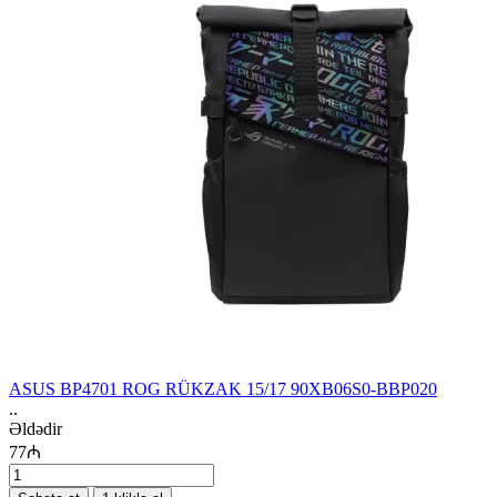
ASUS BP4701 ROG RÜKZAK 15/17 90XB06S0-BBP020
..
Əldədir
77₼