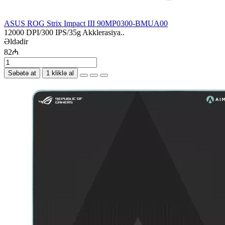
ASUS ROG Strix Impact III 90MP0300-BMUA00
12000 DPI/300 IPS/35g Akklerasiya..
Əldədir
82₼
Səbətə at
1 kliklə al