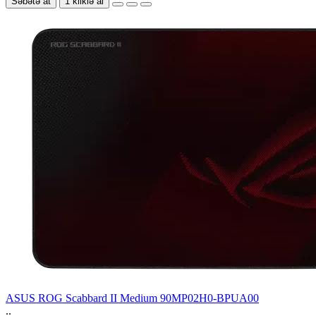
Səbətə at
1 kliklə al
ASUS ROG Scabbard II Medium 90MP02H0-BPUA00
..