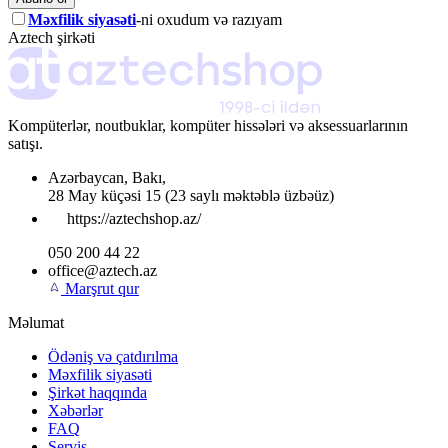
Məxfilik siyasəti
-ni oxudum və razıyam
Aztech şirkəti
Kompüterlər, noutbuklar, kompüter hissələri və aksessuarlarının
satışı.
Azərbaycan
,
Bakı
,
28 May küçəsi 15
(23 saylı məktəblə üzbəüz)
https://aztechshop.az/
050 200 44 22
office@aztech.az
Marşrut qur
Məlumat
Ödəniş və çatdırılma
Məxfilik siyasəti
Şirkət haqqında
Xəbərlər
FAQ
Servis