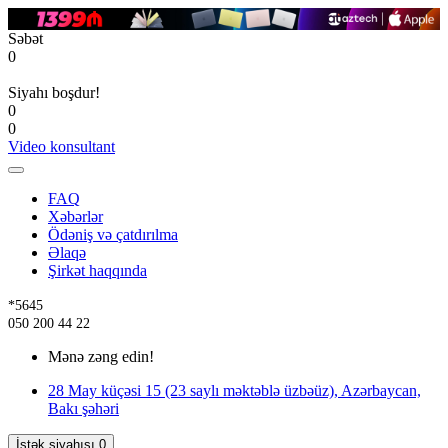
Səbət
0
Siyahı boşdur!
0
0
Video konsultant
FAQ
Xəbərlər
Ödəniş və çatdırılma
Əlaqə
Şirkət haqqında
*5645
050 200 44 22
Mənə zəng edin!
28 May küçəsi 15 (23 saylı məktəblə üzbəüz), Azərbaycan,
Bakı şəhəri
İstək siyahısı
0