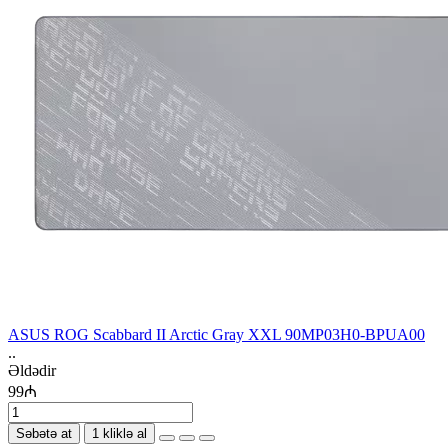
ASUS ROG Scabbard II Arctic Gray XXL 90MP03H0-BPUA00
..
Əldədir
99₼
Səbətə at
1 kliklə al