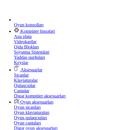
Oyun konsolları
Kompüter hissələri
Ana plata
Videokartlar
Qida Blokları
Soyutma Sistemləri
Yaddaş qurğuları
Keyslər
Aksesuarlar
Siçanlar
Klaviaturalar
Qulaqcıqlar
Çantalar
Digər kompüter aksesuarları
Oyun aksesuarları
Oyun siçanları
Oyun klaviaturaları
Oyun qulaqcıqları
Oyun çantaları
Digər oyun aksesuarları