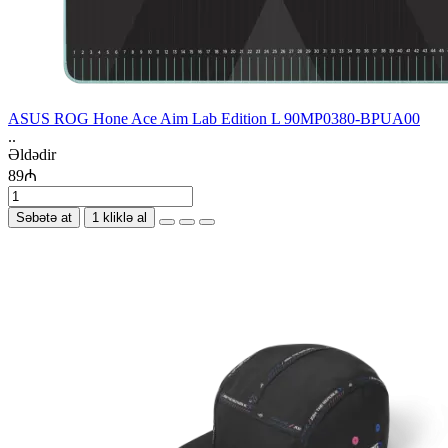
ASUS ROG Hone Ace Aim Lab Edition L 90MP0380-BPUA00
..
Əldədir
89₼
Səbətə at
1 kliklə al