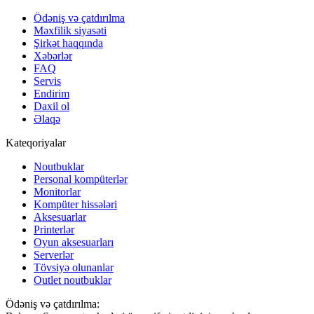
Ödəniş və çatdırılma
Məxfilik siyasəti
Şirkət haqqında
Xəbərlər
FAQ
Servis
Endirim
Daxil ol
Əlaqə
Kateqoriyalar
Noutbuklar
Personal kompüterlər
Monitorlar
Kompüter hissələri
Aksesuarlar
Printerlər
Oyun aksesuarları
Serverlər
Tövsiyə olunanlar
Outlet noutbuklar
Ödəniş və çatdırılma: