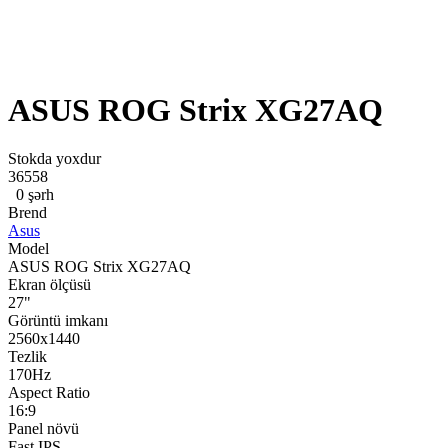
ASUS ROG Strix XG27AQ
Stokda yoxdur
36558
0 şərh
Brend
Asus
Model
ASUS ROG Strix XG27AQ
Ekran ölçüsü
27"
Görüntü imkanı
2560x1440
Tezlik
170Hz
Aspect Ratio
16:9
Panel növü
Fast IPS