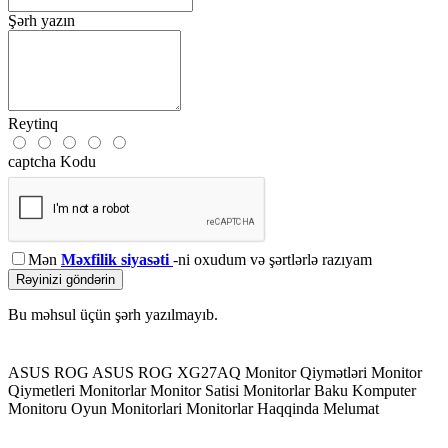
Şərh yazın
Reytinq
captcha Kodu
Mən
Məxfilik siyasəti
-ni oxudum və şərtlərlə razıyam
Rəyinizi göndərin
Bu məhsul üçün şərh yazılmayıb.
ASUS ROG
ASUS ROG XG27AQ
Monitor Qiymətləri
Monitor
Qiymetleri
Monitorlar
Monitor Satisi
Monitorlar Baku
Komputer
Monitoru
Oyun Monitorlari
Monitorlar Haqqinda Melumat