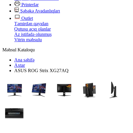
Printerlər
Şəbəkə Avadanlıqları
Outlet
Təmirdən qayıdan
Qutusu açıq olanlar
Az istifadə olunmuş
Vitrin məhsulu
Məhsul Kataloqu
Ana səhifə
Axtar
ASUS ROG Strix XG27AQ