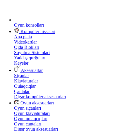
Oyun konsolları
Kompüter hissələri
Ana plata
Videokartlar
Qida Blokları
Soyutma Sistemləri
Yaddaş qurğuları
Keyslər
Aksesuarlar
Siçanlar
Klaviaturalar
Qulaqcıqlar
Çantalar
Digər kompüter aksesuarları
Oyun aksesuarları
Oyun siçanları
Oyun klaviaturaları
Oyun qulaqcıqları
Oyun çantaları
Digər oyun aksesuarları