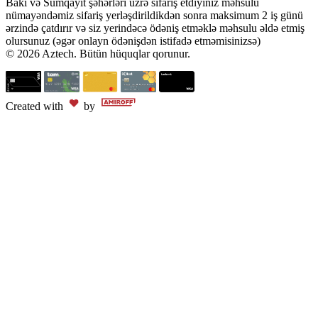
Bakı və Sumqayıt şəhərləri üzrə sifariş etdiyiniz məhsulu
nümayəndəmiz sifariş yerləşdirildikdən sonra maksimum 2 iş günü
ərzində çatdırır və siz yerindəcə ödəniş etməklə məhsulu əldə etmiş
olursunuz (əgər onlayn ödənişdən istifadə etməmisinizsə)
© 2026 Aztech. Bütün hüquqlar qorunur.
Created with
by