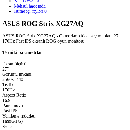
Xüsusiyyətlər
Məhsul haqqında
İstifadəçi rəyləri
0
ASUS ROG Strix XG27AQ
ASUS ROG Strix XG27AQ - Gamerlərin ideal seçimi olan, 27"
170Hz Fast IPS ekranlı ROG oyun monitoru.
Texniki parametrlər
Ekran ölçüsü
27"
Görüntü imkanı
2560x1440
Tezlik
170Hz
Aspect Ratio
16:9
Panel növü
Fast IPS
Yeniləmə müddəti
1ms(GTG)
Sync