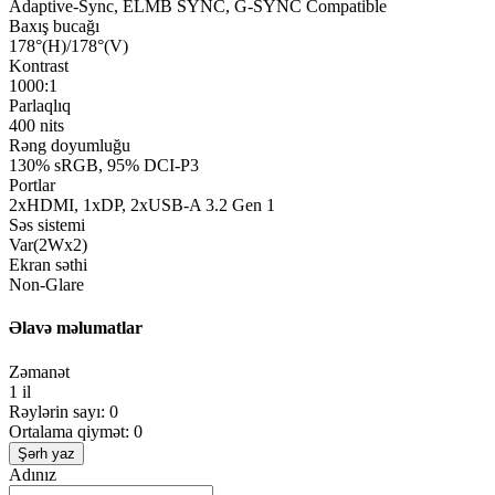
Adaptive-Sync, ELMB SYNC, G-SYNC Compatible
Baxış bucağı
178°(H)/178°(V)
Kontrast
1000:1
Parlaqlıq
400 nits
Rəng doyumluğu
130% sRGB, 95% DCI-P3
Portlar
2xHDMI, 1xDP, 2xUSB-A 3.2 Gen 1
Səs sistemi
Var(2Wx2)
Ekran səthi
Non-Glare
Əlavə məlumatlar
Zəmanət
1 il
Rəylərin sayı: 0
Ortalama qiymət: 0
Şərh yaz
Adınız