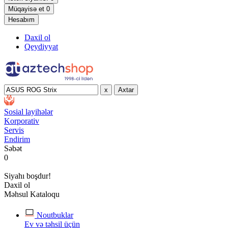
Müqayisə et
0
Hesabım
Daxil ol
Qeydiyyat
x
Axtar
Sosial layihələr
Korporativ
Servis
Endirim
Səbət
0
Siyahı boşdur!
Daxil ol
Məhsul Kataloqu
Noutbuklar
Ev və təhsil üçün