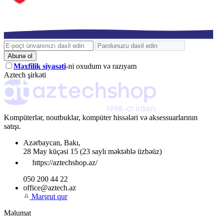
Abunə ol
Məxfilik siyasəti
-ni oxudum və razıyam
Aztech şirkəti
Kompüterlər, noutbuklar, kompüter hissələri və aksessuarlarının
satışı.
Azərbaycan
,
Bakı
,
28 May küçəsi 15
(23 saylı məktəblə üzbəüz)
https://aztechshop.az/
050 200 44 22
office@aztech.az
Marşrut qur
Məlumat