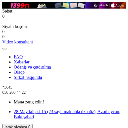
Səbət
0
Siyahı boşdur!
0
0
Video konsultant
FAQ
Xəbərlər
Ödəniş və çatdırılma
Əlaqə
Şirkət haqqında
*5645
050 200 44 22
Mənə zəng edin!
28 May küçəsi 15 (23 saylı məktəblə üzbəüz), Azərbaycan,
Bakı şəhəri
İstək siyahısı
0