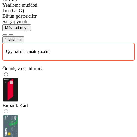
Yeniləmə müddəti
1ms(GTG)
Bütün göstəricilər
Satış qiyməti:
Mövcud deyil
1 kliklə al
Qiymət məlumatı yoxdur.
Ödəniş və Çatdırılma
Birbank Kart