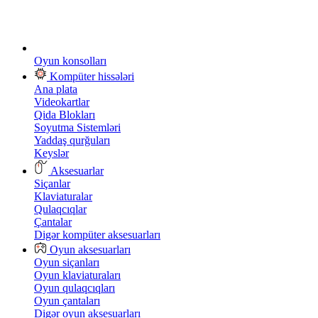
Oyun konsolları
Kompüter hissələri
Ana plata
Videokartlar
Qida Blokları
Soyutma Sistemləri
Yaddaş qurğuları
Keyslər
Aksesuarlar
Siçanlar
Klaviaturalar
Qulaqcıqlar
Çantalar
Digər kompüter aksesuarları
Oyun aksesuarları
Oyun siçanları
Oyun klaviaturaları
Oyun qulaqcıqları
Oyun çantaları
Digər oyun aksesuarları