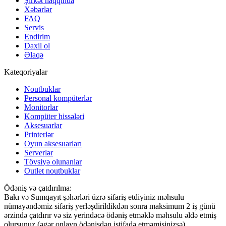
Şirkət haqqında
Xəbərlər
FAQ
Servis
Endirim
Daxil ol
Əlaqə
Kateqoriyalar
Noutbuklar
Personal kompüterlər
Monitorlar
Kompüter hissələri
Aksesuarlar
Printerlər
Oyun aksesuarları
Serverlər
Tövsiyə olunanlar
Outlet noutbuklar
Ödəniş və çatdırılma:
Bakı və Sumqayıt şəhərləri üzrə sifariş etdiyiniz məhsulu
nümayəndəmiz sifariş yerləşdirildikdən sonra maksimum 2 iş günü
ərzində çatdırır və siz yerindəcə ödəniş etməklə məhsulu əldə etmiş
olursunuz (əgər onlayn ödənişdən istifadə etməmisinizsə)