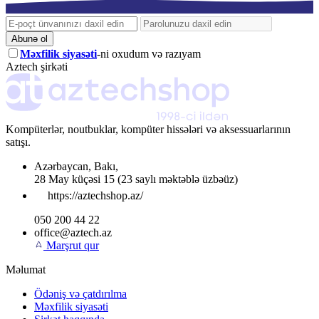
Abunə ol
Məxfilik siyasəti
-ni oxudum və razıyam
Aztech şirkəti
Kompüterlər, noutbuklar, kompüter hissələri və aksessuarlarının
satışı.
Azərbaycan
,
Bakı
,
28 May küçəsi 15
(23 saylı məktəblə üzbəüz)
https://aztechshop.az/
050 200 44 22
office@aztech.az
Marşrut qur
Məlumat
Ödəniş və çatdırılma
Məxfilik siyasəti