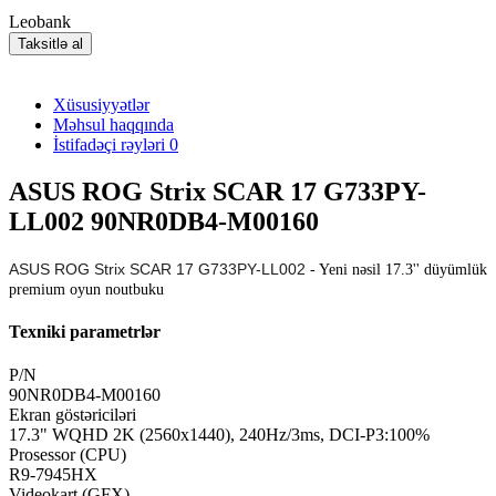
Leobank
Taksitlə al
Xüsusiyyətlər
Məhsul haqqında
İstifadəçi rəyləri
0
ASUS ROG Strix SCAR 17 G733PY-
LL002 90NR0DB4-M00160
ASUS ROG Strix SCAR 17 G733PY-LL002
- Yeni nəsil 17.3'' düyümlük
premium oyun noutbuku
Texniki parametrlər
P/N
90NR0DB4-M00160
Ekran göstəriciləri
17.3" WQHD 2K (2560x1440), 240Hz/3ms, DCI-P3:100%
Prosessor (CPU)
R9-7945HX
Videokart (GFX)