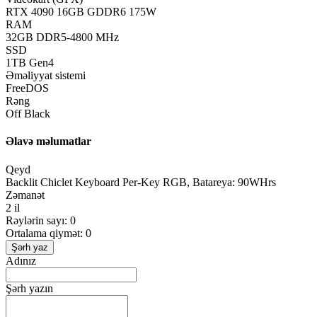
RTX 4090 16GB GDDR6 175W
RAM
32GB DDR5-4800 MHz
SSD
1TB Gen4
Əməliyyat sistemi
FreeDOS
Rəng
Off Black
Əlavə məlumatlar
Qeyd
Backlit Chiclet Keyboard Per-Key RGB, Batareya: 90WHrs
Zəmanət
2 il
Rəylərin sayı: 0
Ortalama qiymət: 0
Şərh yaz
Adınız
Şərh yazın