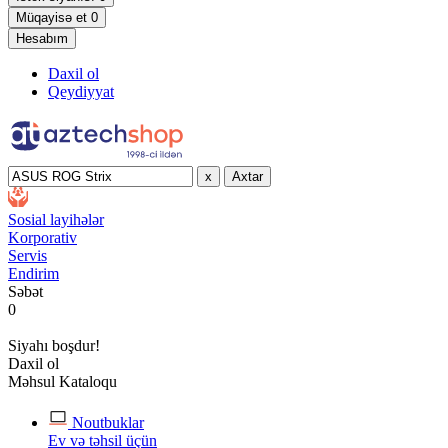
Müqayisə et
0
Hesabım
Daxil ol
Qeydiyyat
x
Axtar
Sosial layihələr
Korporativ
Servis
Endirim
Səbət
0
Siyahı boşdur!
Daxil ol
Məhsul Kataloqu
Noutbuklar
Ev və təhsil üçün