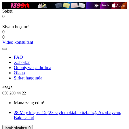
Səbət
0
Siyahı boşdur!
0
0
Video konsultant
FAQ
Xəbərlər
Ödəniş və çatdırılma
Əlaqə
Şirkət haqqında
*5645
050 200 44 22
Mənə zəng edin!
28 May küçəsi 15 (23 saylı məktəblə üzbəüz), Azərbaycan,
Bakı şəhəri
İstək siyahısı
0