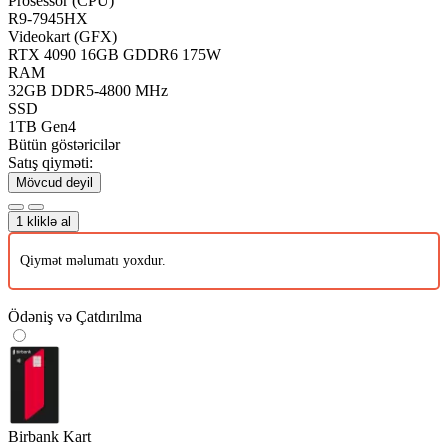
Prosessor (CPU)
R9-7945HX
Videokart (GFX)
RTX 4090 16GB GDDR6 175W
RAM
32GB DDR5-4800 MHz
SSD
1TB Gen4
Bütün göstəricilər
Satış qiyməti:
Mövcud deyil
1 kliklə al
Qiymət məlumatı yoxdur.
Ödəniş və Çatdırılma
Birbank Kart