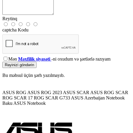
Reytinq
captcha Kodu
Mən
Məxfilik siyasəti
-ni oxudum və şərtlərlə razıyam
Rəyinizi göndərin
Bu məhsul üçün şərh yazılmayıb.
ASUS ROG
ASUS ROG 2023
ASUS SCAR
ASUS ROG SCAR
ROG SCAR 17
ROG SCAR G733
ASUS Azerbaijan
Notebook
Baku
ASUS Notebook