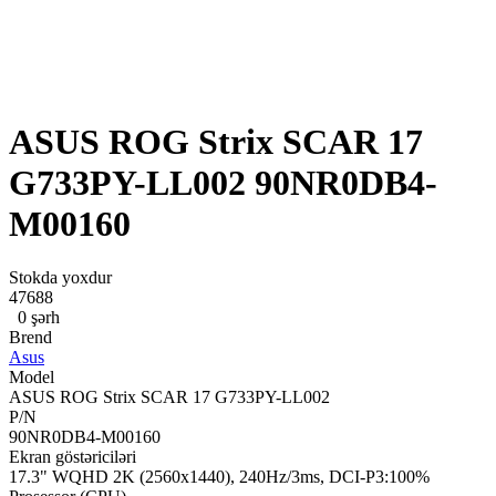
ASUS ROG Strix SCAR 17
G733PY-LL002 90NR0DB4-
M00160
Stokda yoxdur
47688
0 şərh
Brend
Asus
Model
ASUS ROG Strix SCAR 17 G733PY-LL002
P/N
90NR0DB4-M00160
Ekran göstəriciləri
17.3" WQHD 2K (2560x1440), 240Hz/3ms, DCI-P3:100%