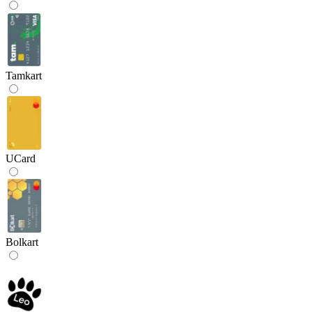
Tamkart
UCard
Bolkart