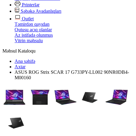
Printerlər
Şəbəkə Avadanlıqları
Outlet
Təmirdən qayıdan
Qutusu açıq olanlar
Az istifadə olunmuş
Vitrin məhsulu
Məhsul Kataloqu
Ana səhifə
Axtar
ASUS ROG Strix SCAR 17 G733PY-LL002 90NR0DB4-
M00160